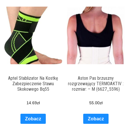
Aptel Stablizator Na Kostkę
Aston Pas brzuszny
Zabezpieczenie Stawu
rozgrzewający TERMOAKTIV :
Skokowego Bq55
rozmiar: – M (6627_5596)
14.69
zł
55.00
zł
Zobacz
Zobacz