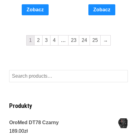
Zobacz
Zobacz
1
2
3
4
…
23
24
25
→
Search
for:
Produkty
OroMed DT78 Czarny
189.00
zł