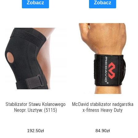
Zobacz
Zobacz
Stabilizator Stawu Kolanowego
McDavid stabilizator nadgarstka
Neopr. Usztyw. (5115)
x-fitness Heavy Duty
192.50
zł
84.90
zł