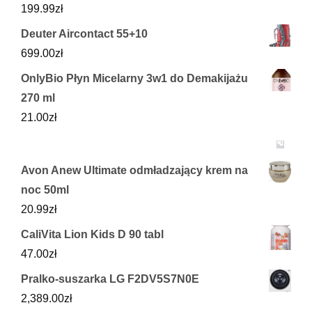
199.99
zł
Deuter Aircontact 55+10
699.00
zł
OnlyBio Płyn Micelarny 3w1 do Demakijażu
270 ml
21.00
zł
Avon Anew Ultimate odmładzający krem na
noc 50ml
20.99
zł
CaliVita Lion Kids D 90 tabl
47.00
zł
Pralko-suszarka LG F2DV5S7N0E
2,389.00
zł