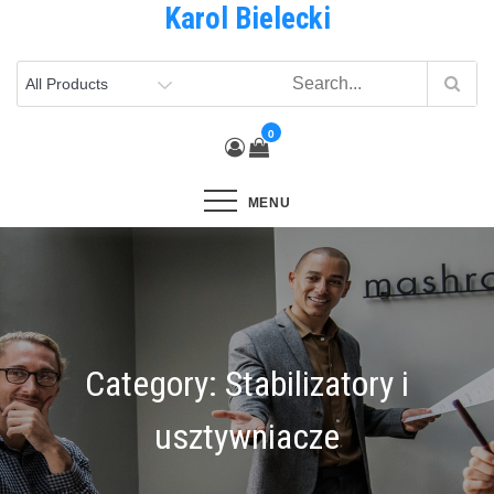
Karol Bielecki
Skip
to
content
0
MENU
Category:
Stabilizatory i
usztywniacze