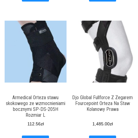
Armedical Orteza stawu
Djo Global Fullforce Z Zegarem
skokowego ze wzmocnieniami
Fourcepoint Orteza Na Staw
bocznymi SP-DS-205H
Kolanowy Prawa
Rozmiar L
112.56
zł
1,485.00
zł