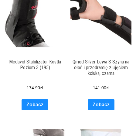
Mcdavid Stabilizator Kostki
Qmed Silver Lewa S Szyna na
Poziom 3 (195)
dłoń i przedramię z ujęciem
kciuka, czarna
174.90
zł
141.00
zł
Zobacz
Zobacz