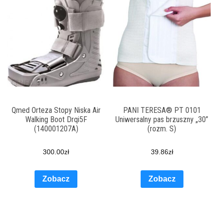
Qmed Orteza Stopy Niska Air
PANI TERESA® PT 0101
Walking Boot Drqi5F
Uniwersalny pas brzuszny „30”
(140001207A)
(rozm. S)
300.00
zł
39.86
zł
Zobacz
Zobacz