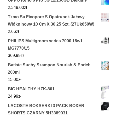
OPPO Reno 6 Pro 5G 12/256GB Błękitny
2,349.00
zł
Tzmo Sa Fixopore S Opatrunek Jałowy
Włókninowy 10 Cm X 30 25 Szt. (27Uk650W)
2.66
zł
PHILIPS Multigroom series 7000 18w1
MG7770/15
369.99
zł
Batiste Suchy Szampon Nourish & Enrich
200ml
15.00
zł
BIG HEALTHY HZK-801
24.99
zł
LACOSTE BOKSERKI 3 PACK BOXER
SHORTS CZARNY 5H3389031