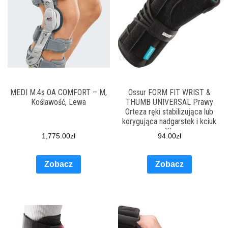
MEDI M.4s OA COMFORT – M,
Ossur FORM FIT WRIST &
Koślawość, Lewa
THUMB UNIVERSAL Prawy
Orteza ręki stabilizująca lub
korygująca nadgarstek i kciuk
XL
1,775.00
zł
94.00
zł
Zobacz
Zobacz