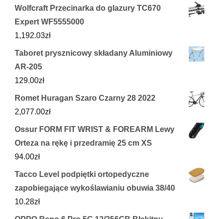
Wolfcraft Przecinarka do glazury TC670
Expert WF5555000
1,192.03
zł
Taboret prysznicowy składany Aluminiowy
AR-205
129.00
zł
Romet Huragan Szaro Czarny 28 2022
2,077.00
zł
Ossur FORM FIT WRIST & FOREARM Lewy
Orteza na rękę i przedramię 25 cm XS
94.00
zł
Tacco Level podpiętki ortopedyczne
zapobiegające wykoślawianiu obuwia 38/40
10.28
zł