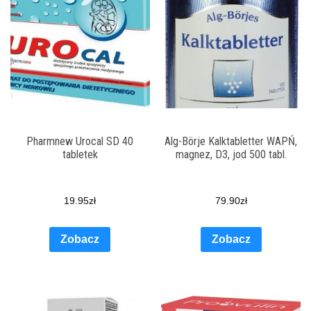
Pharmnew Urocal SD 40
Alg-Börje Kalktabletter WAPŃ,
tabletek
magnez, D3, jod 500 tabl.
19.95
zł
79.90
zł
Zobacz
Zobacz