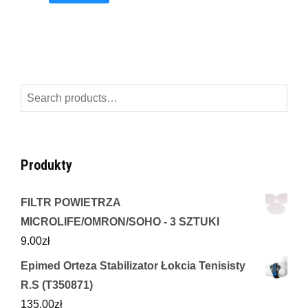
Search
for:
Produkty
FILTR POWIETRZA
MICROLIFE/OMRON/SOHO - 3 SZTUKI
9.00
zł
Epimed Orteza Stabilizator Łokcia Tenisisty
R.S (T350871)
135.00
zł