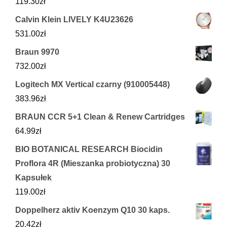
119.30
zł
Calvin Klein LIVELY K4U23626
531.00
zł
Braun 9970
732.00
zł
Logitech MX Vertical czarny (910005448)
383.96
zł
BRAUN CCR 5+1 Clean & Renew Cartridges
64.99
zł
BIO BOTANICAL RESEARCH Biocidin
Proflora 4R (Mieszanka probiotyczna) 30
Kapsułek
119.00
zł
Doppelherz aktiv Koenzym Q10 30 kaps.
20.42
zł