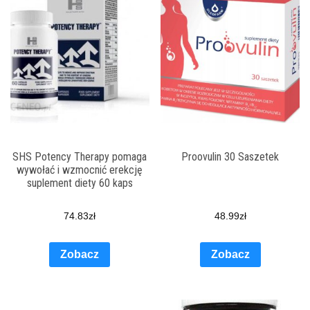
SHS Potency Therapy pomaga
Proovulin 30 Saszetek
wywołać i wzmocnić erekcję
suplement diety 60 kaps
74.83
zł
48.99
zł
Zobacz
Zobacz