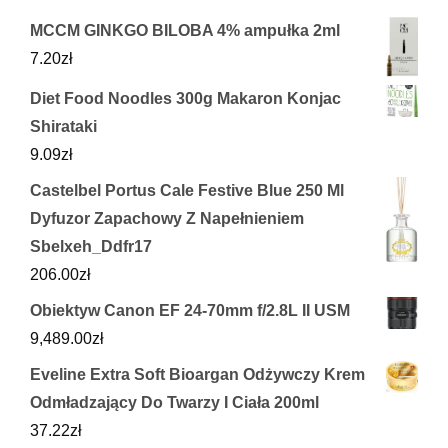
MCCM GINKGO BILOBA 4% ampułka 2ml
7.20
zł
Diet Food Noodles 300g Makaron Konjac
Shirataki
9.09
zł
Castelbel Portus Cale Festive Blue 250 Ml
Dyfuzor Zapachowy Z Napełnieniem
Sbelxeh_Ddfr17
206.00
zł
Obiektyw Canon EF 24-70mm f/2.8L II USM
9,489.00
zł
Eveline Extra Soft Bioargan Odżywczy Krem
Odmładzający Do Twarzy I Ciała 200ml
37.22
zł