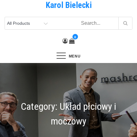
Karol Bielecki
Skip
to
content
0
MENU
Category:
Układ płciowy i
moczowy