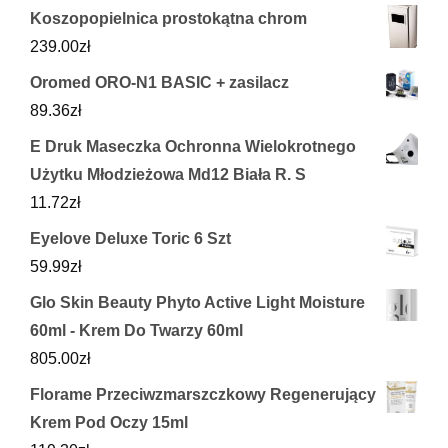
Koszopopielnica prostokątna chrom
239.00
zł
Oromed ORO-N1 BASIC + zasilacz
89.36
zł
E Druk Maseczka Ochronna Wielokrotnego
Użytku Młodzieżowa Md12 Biała R. S
11.72
zł
Eyelove Deluxe Toric 6 Szt
59.99
zł
Glo Skin Beauty Phyto Active Light Moisture
60ml - Krem Do Twarzy 60ml
805.00
zł
Florame Przeciwzmarszczkowy Regenerujący
Krem Pod Oczy 15ml