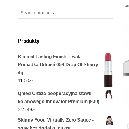
Ho
Search
for:
Produkty
Rimmel Lasting Finish Trwała
Pomadka Odcień 058 Drop Of Sherry
4g
11.00
zł
Qmed Orteza pooperacyjna stawu
kolanowego Innovator Premium (930)
345.49
zł
Skinny Food Virtually Zero Sauce -
sosy bez dodatku cukru