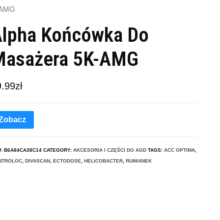
-AMG
lpha Końcówka Do
Masażera 5K-AMG
9.99
zł
Zobacz
U:
B6A84CA38C14
CATEGORY:
AKCESORIA I CZĘŚCI DO AGD
TAGS:
ACC OPTIMA
,
NTROLOC
,
DIVASCAN
,
ECTODOSE
,
HELICOBACTER
,
RUMIANEK