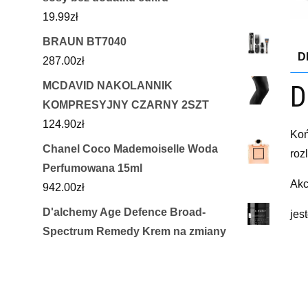
19.99
zł
BRAUN BT7040
D
287.00
zł
MCDAVID NAKOLANNIK
D
KOMPRESYJNY CZARNY 2SZT
124.90
zł
Koń
Chanel Coco Mademoiselle Woda
roz
Perfumowana 15ml
Akc
942.00
zł
D'alchemy Age Defence Broad-
jes
Spectrum Remedy Krem na zmiany
yyy
hormonalne i przebarwienia 50ml
151.99
zł
R
Derma Eco Płyn micelarny 200ml