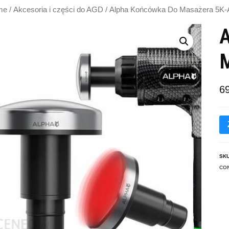
me
/
Akcesoria i części do AGD
/ Alpha Końcówka Do Masażera 5K
A
6
SK
CO