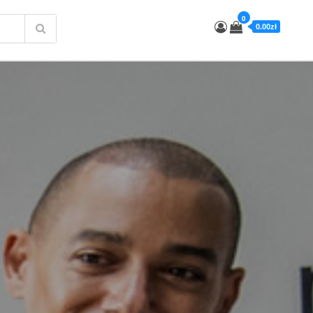
0
0.00zł