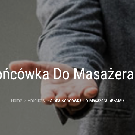
ońcówka Do Masażer
Home
Products
Alpha Końcówka Do Masażera 5K-AMG