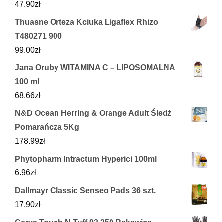
47.90
zł
Thuasne Orteza Kciuka Ligaflex Rhizo
T480271 900
99.00
zł
Jana Oruby WITAMINA C – LIPOSOMALNA
100 ml
68.66
zł
N&D Ocean Herring & Orange Adult Śledź
Pomarańcza 5Kg
178.99
zł
Phytopharm Intractum Hyperici 100ml
6.96
zł
Dallmayr Classic Senseo Pads 36 szt.
17.90
zł