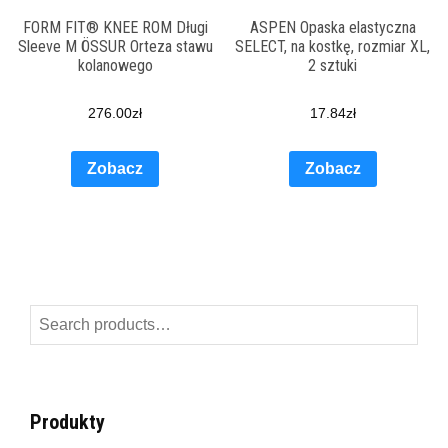
FORM FIT® KNEE ROM Długi
ASPEN Opaska elastyczna
Sleeve M ÖSSUR Orteza stawu
SELECT, na kostkę, rozmiar XL,
kolanowego
2 sztuki
276.00
zł
17.84
zł
Zobacz
Zobacz
Search
for:
Produkty