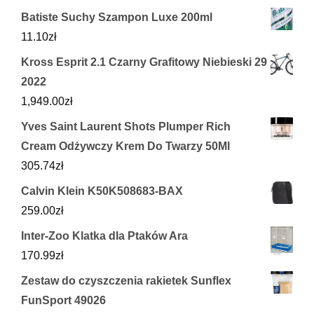
Batiste Suchy Szampon Luxe 200ml
11.10
zł
Kross Esprit 2.1 Czarny Grafitowy Niebieski 29
2022
1,949.00
zł
Yves Saint Laurent Shots Plumper Rich
Cream Odżywczy Krem Do Twarzy 50Ml
305.74
zł
Calvin Klein K50K508683-BAX
259.00
zł
Inter-Zoo Klatka dla Ptaków Ara
170.99
zł
Zestaw do czyszczenia rakietek Sunflex
FunSport 49026