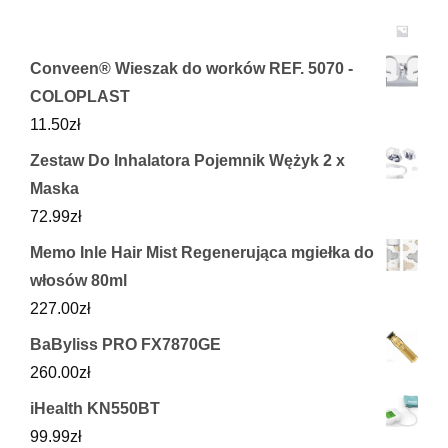
Conveen® Wieszak do worków REF. 5070 -
COLOPLAST
11.50
zł
Zestaw Do Inhalatora Pojemnik Wężyk 2 x
Maska
72.99
zł
Memo Inle Hair Mist Regenerująca mgiełka do
włosów 80ml
227.00
zł
BaByliss PRO FX7870GE
260.00
zł
iHealth KN550BT
99.99
zł