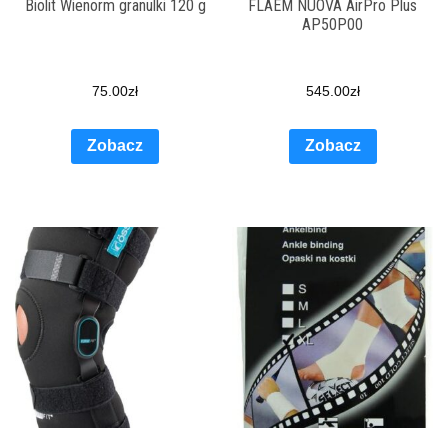
Biolit Wienorm granulki 120 g
FLAEM NUOVA AirPro Plus
AP50P00
75.00
zł
545.00
zł
Zobacz
Zobacz