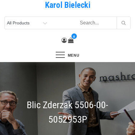
Karol Bielecki
Skip
to
content
0
MENU
Blic Zderzak 5506-00-
5052953P