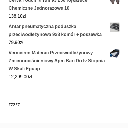
Cerva Touch N Tuff 93 250 Rękawice
Chemiczne Jednorazowe 10
138.10
zł
Antar pneumatyczna poduszka
przeciwodleżynowa 9x8 komór + poszewka
79.90
zł
Vermeiren Materac Przeciwodleżynowy
Zmiennociśnieniowy Apm Bari Do Iv Stopnia
W Skali Epuap
12,299.00
zł
zzzzz