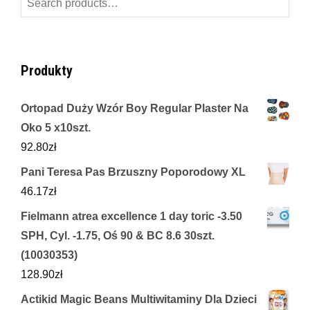
for:
Produkty
Ortopad Duży Wzór Boy Regular Plaster Na
Oko 5 x10szt.
92.80
zł
Pani Teresa Pas Brzuszny Poporodowy XL
46.17
zł
Fielmann atrea excellence 1 day toric -3.50
SPH, Cyl. -1.75, Oś 90 & BC 8.6 30szt.
(10030353)
128.90
zł
Actikid Magic Beans Multiwitaminy Dla Dzieci