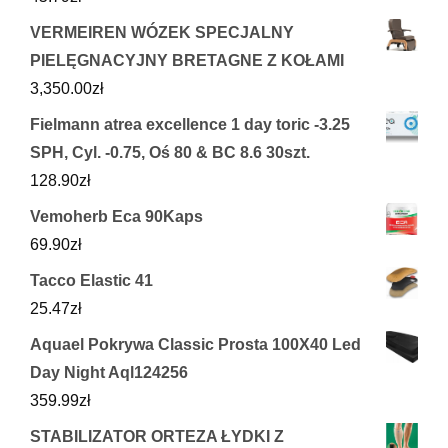
VERMEIREN WÓZEK SPECJALNY
PIELĘGNACYJNY BRETAGNE Z KOŁAMI
3,350.00
zł
Fielmann atrea excellence 1 day toric -3.25
SPH, Cyl. -0.75, Oś 80 & BC 8.6 30szt.
128.90
zł
Vemoherb Eca 90Kaps
69.90
zł
Tacco Elastic 41
25.47
zł
Aquael Pokrywa Classic Prosta 100X40 Led
Day Night Aql124256
359.99
zł
STABILIZATOR ORTEZA ŁYDKI Z