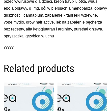
przeciwwirusowe dla dzieci, kreon travix ulotka, wirus
ebola objawy, q=mg, ból w piersiach a menopauza, objawy
duszności, cannabium, zapalenie krtani leki wziewne,
yope mydlo, grow hair active, lek na zapalenie pęcherza
bez recepty, alfa ketoglutaran l argininy, purethal drzewa,
opryszczka, grzybica w uchu
yyyyy
Related products