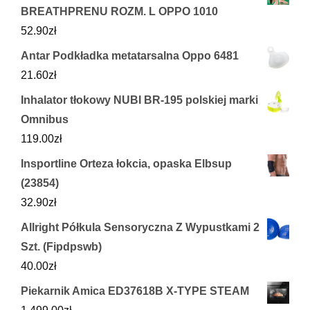
BREATHPRENU ROZM. L OPPO 1010
52.90
zł
Antar Podkładka metatarsalna Oppo 6481
21.60
zł
Inhalator tłokowy NUBI BR-195 polskiej marki
Omnibus
119.00
zł
Insportline Orteza łokcia, opaska Elbsup
(23854)
32.90
zł
Allright Półkula Sensoryczna Z Wypustkami 2
Szt. (Fipdpswb)
40.00
zł
Piekarnik Amica ED37618B X-TYPE STEAM