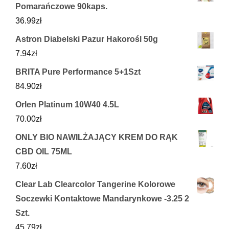
Pomarańczowe 90kaps.
36.99
zł
Astron Diabelski Pazur Hakorośl 50g
7.94
zł
BRITA Pure Performance 5+1Szt
84.90
zł
Orlen Platinum 10W40 4.5L
70.00
zł
ONLY BIO NAWILŻAJĄCY KREM DO RĄK
CBD OIL 75ML
7.60
zł
Clear Lab Clearcolor Tangerine Kolorowe
Soczewki Kontaktowe Mandarynkowe -3.25 2
Szt.
45.79
zł