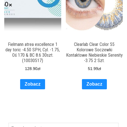
Fielmann atrea excellence 1
Clearlab Clear Color 55
day toric -4.50 SPH, Cyl. -1.75,
Kolorowe Soczewki
Oś 170 & BC 8.6 30szt.
Kontaktowe Niebieskie Serenity
(10030517)
-3.75 2 Szt.
128.90
zł
51.99
zł
Zobacz
Zobacz
Search