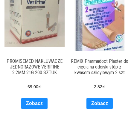
PROMISEMED NAKŁUWACZE
REMIX Pharmadoct Plaster do
JEDNORAZOWE VERIFINE
cięcia na odciski stóp z
2,2MM 21G 200 SZTUK
kwasem salicylowym 2 szt
69.00
zł
2.82
zł
Zobacz
Zobacz