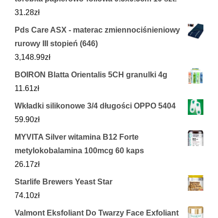
31.28
zł
Pds Care ASX - materac zmiennociśnieniowy
rurowy III stopień (646)
3,148.99
zł
BOIRON Blatta Orientalis 5CH granulki 4g
11.61
zł
Wkładki silikonowe 3/4 długości OPPO 5404
59.90
zł
MYVITA Silver witamina B12 Forte
metylokobalamina 100mcg 60 kaps
26.17
zł
Starlife Brewers Yeast Star
74.10
zł
Valmont Eksfoliant Do Twarzy Face Exfoliant