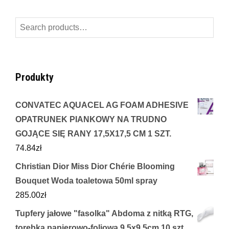
Search
for:
Produkty
CONVATEC AQUACEL AG FOAM ADHESIVE
OPATRUNEK PIANKOWY NA TRUDNO
GOJĄCE SIĘ RANY 17,5X17,5 CM 1 SZT.
74.84
zł
Christian Dior Miss Dior Chérie Blooming
Bouquet Woda toaletowa 50ml spray
285.00
zł
Tupfery jałowe "fasolka" Abdoma z nitką RTG,
torebka papierowo-foliowa 9.5x9.5cm 10 szt.