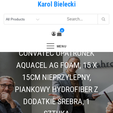
Karol Bielecki
Skip
to
content
0
MENU
CONVATEC OPATRUNEK
AQUACEL AG FOAM, 15 X
15CM NIEPRZYLEPNY,
PIANKOWY HYDROFIBER Z
DODATKIE SREBRA, 1