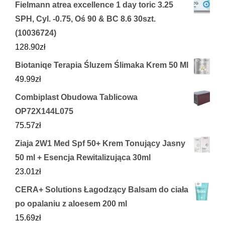
Fielmann atrea excellence 1 day toric 3.25
SPH, Cyl. -0.75, Oś 90 & BC 8.6 30szt.
(10036724)
128.90
zł
Biotaniqe Terapia Śluzem Ślimaka Krem 50 Ml
49.99
zł
Combiplast Obudowa Tablicowa
OP72X144L075
75.57
zł
Ziaja 2W1 Med Spf 50+ Krem Tonujący Jasny
50 ml + Esencja Rewitalizująca 30ml
23.01
zł
CERA+ Solutions Łagodzący Balsam do ciała
po opalaniu z aloesem 200 ml
15.69
zł