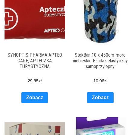
SYNOPTIS PHARMA APTEO
StokBan 10 x 450cm-moro
CARE, APTECZKA
niebieskie Bandaż elastyczny
TURYSTYCZNA
samoprzylepny
29.95
zł
10.06
zł
Zobacz
Zobacz