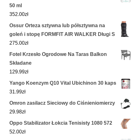
50 ml
352.00
zł
Ossur Orteza sztywna lub półsztywna na
goleń i stopę FORMFIT AIR WALKER Długi S
275.00
zł
Fotel Krzesło Ogrodowe Na Taras Balkon
Składane
129.99
zł
Yango Koenzym Q10 Vital Ubichinon 30 kaps
31.99
zł
Omron zasilacz Sieciowy do Ciśnieniomierzy
29.98
zł
Oppo Stabilizator Łokcia Tenisisty 1080 572
52.00
zł