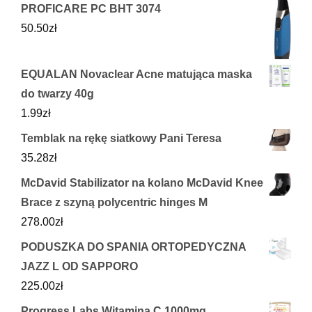
PROFICARE PC BHT 3074
50.50
zł
EQUALAN Novaclear Acne matująca maska
do twarzy 40g
1.99
zł
Temblak na rękę siatkowy Pani Teresa
35.28
zł
McDavid Stabilizator na kolano McDavid Knee
Brace z szyną polycentric hinges M
278.00
zł
PODUSZKA DO SPANIA ORTOPEDYCZNA
JAZZ L OD SAPPORO
225.00
zł
Progress Labs Witamina C 1000mg