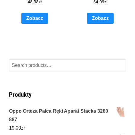
48.98
zł
64.99
zł
Zobacz
Zobacz
Search
for:
Produkty
Oppo Orteza Palca Ręki Aparat Stacka 3280
887
19.00
zł