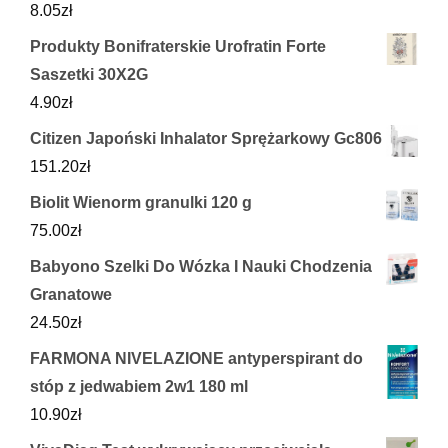
8.05
zł
Produkty Bonifraterskie Urofratin Forte
Saszetki 30X2G
4.90
zł
Citizen Japoński Inhalator Sprężarkowy Gc806
151.20
zł
Biolit Wienorm granulki 120 g
75.00
zł
Babyono Szelki Do Wózka I Nauki Chodzenia
Granatowe
24.50
zł
FARMONA NIVELAZIONE antyperspirant do
stóp z jedwabiem 2w1 180 ml
10.90
zł