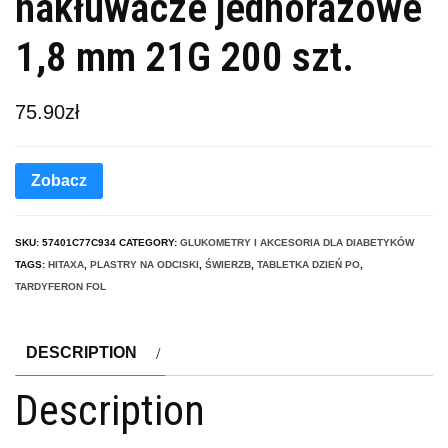
nakłuwacze jednorazowe
1,8 mm 21G 200 szt.
75.90
zł
Zobacz
SKU:
57401C77C934
CATEGORY:
GLUKOMETRY I AKCESORIA DLA DIABETYKÓW
TAGS:
HITAXA
,
PLASTRY NA ODCISKI
,
ŚWIERZB
,
TABLETKA DZIEŃ PO
,
TARDYFERON FOL
DESCRIPTION
Description