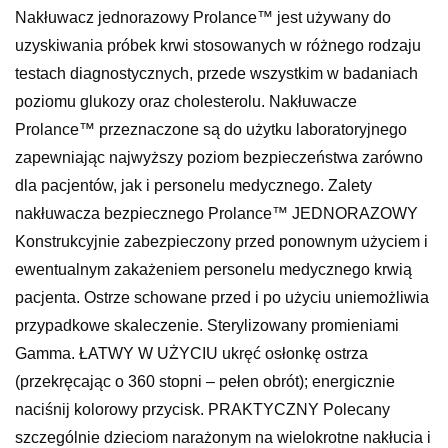
Nakłuwacz jednorazowy Prolance™ jest używany do
uzyskiwania próbek krwi stosowanych w różnego rodzaju
testach diagnostycznych, przede wszystkim w badaniach
poziomu glukozy oraz cholesterolu. Nakłuwacze
Prolance™ przeznaczone są do użytku laboratoryjnego
zapewniając najwyższy poziom bezpieczeństwa zarówno
dla pacjentów, jak i personelu medycznego. Zalety
nakłuwacza bezpiecznego Prolance™ JEDNORAZOWY
Konstrukcyjnie zabezpieczony przed ponownym użyciem i
ewentualnym zakażeniem personelu medycznego krwią
pacjenta. Ostrze schowane przed i po użyciu uniemożliwia
przypadkowe skaleczenie. Sterylizowany promieniami
Gamma. ŁATWY W UŻYCIU ukręć osłonkę ostrza
(przekręcając o 360 stopni – pełen obrót); energicznie
naciśnij kolorowy przycisk. PRAKTYCZNY Polecany
szczególnie dzieciom narażonym na wielokrotne nakłucia i