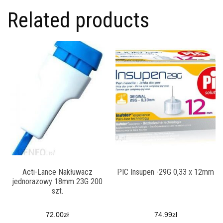
Related products
Acti-Lance Nakłuwacz
PIC Insupen -29G 0,33 x 12mm
jednorazowy 18mm 23G 200
szt.
72.00
zł
74.99
zł