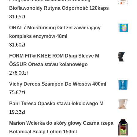
Bioflawonoidy Rutyna Odporność 120kaps
31.65
zł
ORAL7 Moisturising Gel żel zawierający
kompleks enzymów 48ml
31.60
zł
FORM FIT® KNEE ROM Długi Sleeve M
ÖSSUR Orteza stawu kolanowego
276.00
zł
Vichy Dercos Szampon Do Włosów 400ml
75.87
zł
Pani Teresa Opaska stawu łokciowego M
19.33
zł
Marion Wcierka do skóry głowy Czarna rzepa
Botanical Scalp Lotion 150ml