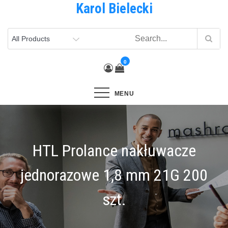
Karol Bielecki
Skip
to
content
0
MENU
HTL Prolance nakłuwacze
jednorazowe 1,8 mm 21G 200
szt.