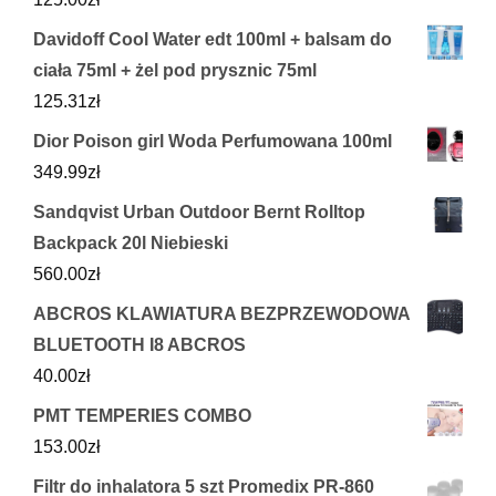
Davidoff Cool Water edt 100ml + balsam do
ciała 75ml + żel pod prysznic 75ml
125.31
zł
Dior Poison girl Woda Perfumowana 100ml
349.99
zł
Sandqvist Urban Outdoor Bernt Rolltop
Backpack 20l Niebieski
560.00
zł
ABCROS KLAWIATURA BEZPRZEWODOWA
BLUETOOTH I8 ABCROS
40.00
zł
PMT TEMPERIES COMBO
153.00
zł
Filtr do inhalatora 5 szt Promedix PR-860