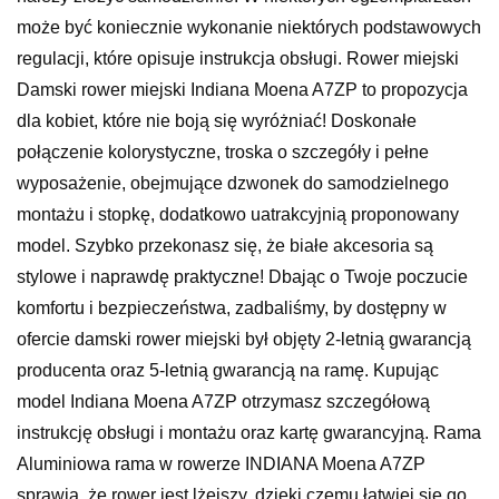
może być koniecznie wykonanie niektórych podstawowych
regulacji, które opisuje instrukcja obsługi. Rower miejski
Damski rower miejski Indiana Moena A7ZP to propozycja
dla kobiet, które nie boją się wyróżniać! Doskonałe
połączenie kolorystyczne, troska o szczegóły i pełne
wyposażenie, obejmujące dzwonek do samodzielnego
montażu i stopkę, dodatkowo uatrakcyjnią proponowany
model. Szybko przekonasz się, że białe akcesoria są
stylowe i naprawdę praktyczne! Dbając o Twoje poczucie
komfortu i bezpieczeństwa, zadbaliśmy, by dostępny w
ofercie damski rower miejski był objęty 2-letnią gwarancją
producenta oraz 5-letnią gwarancją na ramę. Kupując
model Indiana Moena A7ZP otrzymasz szczegółową
instrukcję obsługi i montażu oraz kartę gwarancyjną. Rama
Aluminiowa rama w rowerze INDIANA Moena A7ZP
sprawia, że rower jest lżejszy, dzięki czemu łatwiej się go