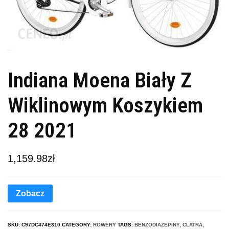
Indiana Moena Biały Z
Wiklinowym Koszykiem
28 2021
1,159.98
zł
Zobacz
SKU:
C97DC474E310
CATEGORY:
ROWERY
TAGS:
BENZODIAZEPINY
,
CLATRA
,