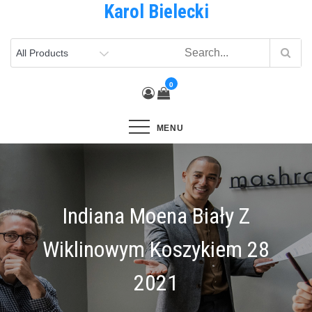
Karol Bielecki
Skip
to
content
0
MENU
Indiana Moena Biały Z
Wiklinowym Koszykiem 28
2021