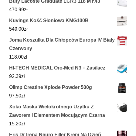
Buty Lacoste Graduate LCR3 118 M r.43
470.99
zł
Kuvings Kość Słoniowa KMG100B
549.00
zł
Joma Koszulka Dla Chłopców Europa IV Biały
Czerwony
118.00
zł
HI-TECH MEDICAL Oro-Med N3 + Zasilacz
92.39
zł
Olimp Creatine Xplode Powder 500g
97.50
zł
Xoko Maska Wielokrotnego Użytku Z
Zaworem I Elementem Mocującym Czarna
15.20
zł
Eris Dr Irena Neuro Filler Krem Na Dzień