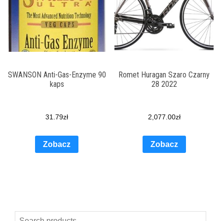
SWANSON Anti-Gas-Enzyme 90
Romet Huragan Szaro Czarny
kaps
28 2022
31.79
zł
2,077.00
zł
Zobacz
Zobacz
Search