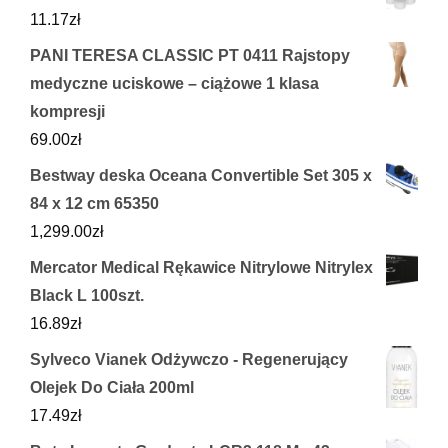
11.17
zł
PANI TERESA CLASSIC PT 0411 Rajstopy
medyczne uciskowe – ciążowe 1 klasa
kompresji
69.00
zł
Bestway deska Oceana Convertible Set 305 x
84 x 12 cm 65350
1,299.00
zł
Mercator Medical Rękawice Nitrylowe Nitrylex
Black L 100szt.
16.89
zł
Sylveco Vianek Odżywczo - Regenerujący
Olejek Do Ciała 200ml
17.49
zł