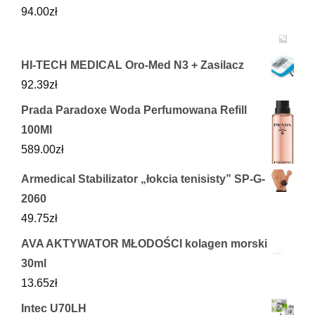
94.00
zł
HI-TECH MEDICAL Oro-Med N3 + Zasilacz
92.39
zł
Prada Paradoxe Woda Perfumowana Refill
100Ml
589.00
zł
Armedical Stabilizator „łokcia tenisisty” SP-G-
2060
49.75
zł
AVA AKTYWATOR MŁODOŚCI kolagen morski
30ml
13.65
zł
Intec U70LH