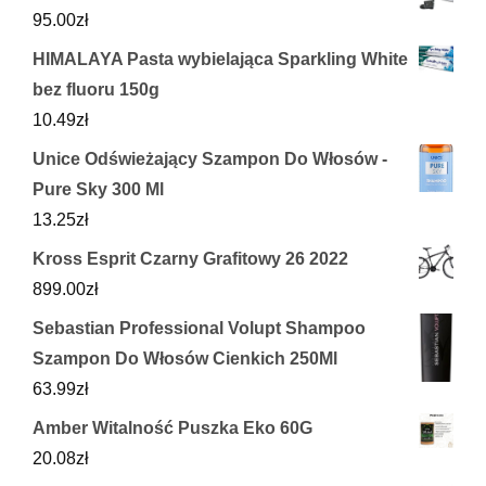
95.00
zł
HIMALAYA Pasta wybielająca Sparkling White
bez fluoru 150g
10.49
zł
Unice Odświeżający Szampon Do Włosów -
Pure Sky 300 Ml
13.25
zł
Kross Esprit Czarny Grafitowy 26 2022
899.00
zł
Sebastian Professional Volupt Shampoo
Szampon Do Włosów Cienkich 250Ml
63.99
zł
Amber Witalność Puszka Eko 60G
20.08
zł