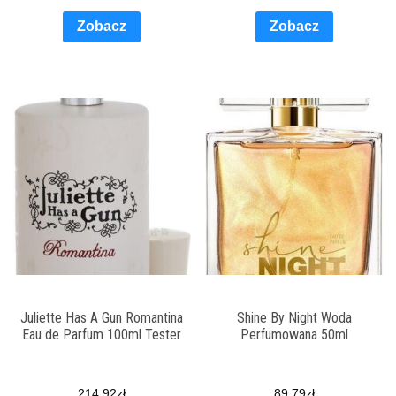
Zobacz
Zobacz
Juliette Has A Gun Romantina
Shine By Night Woda
Eau de Parfum 100ml Tester
Perfumowana 50ml
214.92
zł
89.79
zł