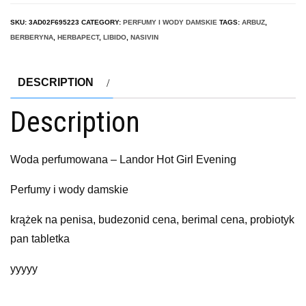
SKU:
3AD02F695223
CATEGORY:
PERFUMY I WODY DAMSKIE
TAGS:
ARBUZ
,
BERBERYNA
,
HERBAPECT
,
LIBIDO
,
NASIVIN
DESCRIPTION
Description
Woda perfumowana – Landor Hot Girl Evening
Perfumy i wody damskie
krążek na penisa, budezonid cena, berimal cena, probiotyk
pan tabletka
yyyyy