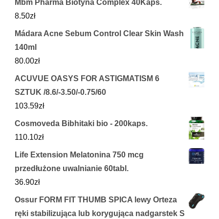
Mbm Pharma Biotyna Complex 40Kaps.
8.50
zł
Mádara Acne Sebum Control Clear Skin Wash
140ml
80.00
zł
ACUVUE OASYS FOR ASTIGMATISM 6
SZTUK /8.6/-3.50/-0.75/60
103.59
zł
Cosmoveda Bibhitaki bio - 200kaps.
110.10
zł
Life Extension Melatonina 750 mcg
przedłużone uwalnianie 60tabl.
36.90
zł
Ossur FORM FIT THUMB SPICA lewy Orteza
ręki stabilizująca lub korygująca nadgarstek S