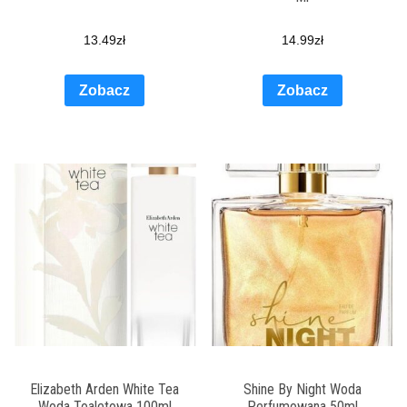
13.49
zł
14.99
zł
Zobacz
Zobacz
Elizabeth Arden White Tea
Shine By Night Woda
Woda Toaletowa 100ml
Perfumowana 50ml