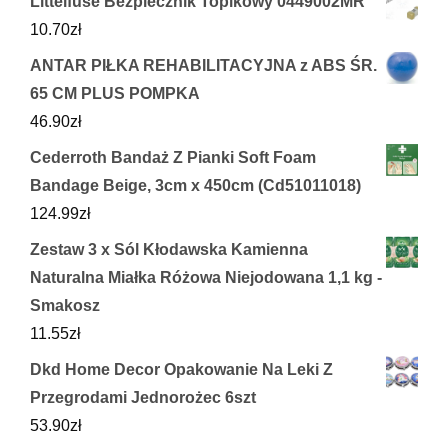
Littelfuse Bezpiecznik Topikowy 0449002MR
10.70
zł
ANTAR PIŁKA REHABILITACYJNA z ABS ŚR.
65 CM PLUS POMPKA
46.90
zł
Cederroth Bandaż Z Pianki Soft Foam
Bandage Beige, 3cm x 450cm (Cd51011018)
124.99
zł
Zestaw 3 x Sól Kłodawska Kamienna
Naturalna Miałka Różowa Niejodowana 1,1 kg -
Smakosz
11.55
zł
Dkd Home Decor Opakowanie Na Leki Z
Przegrodami Jednorożec 6szt
53.90
zł