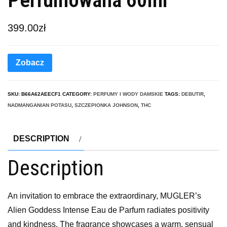
Perfumowana 60ml
399.00
zł
Zobacz
SKU:
B66A62AEECF1
CATEGORY:
PERFUMY I WODY DAMSKIE
TAGS:
DEBUTIR
,
NADMANGANIAN POTASU
,
SZCZEPIONKA JOHNSON
,
THC
DESCRIPTION
Description
An invitation to embrace the extraordinary, MUGLER’s
Alien Goddess Intense Eau de Parfum radiates positivity
and kindness. The fragrance showcases a warm, sensual