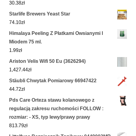
30.38
zł
Starlife Brewers Yeast Star
74.10
zł
Himalaya Peeling Z Płatkami Owsianymi I
Miodem 75 ml.
1.99
zł
Ariston Velis Wifi 50 Eu (3626294)
1,427.44
zł
Stäubli Chwytak Pomiarowy 66947422
44.72
zł
Pds Care Orteza stawu kolanowego z
regulacją zakresu ruchomości FOLLOW :
rozmiar: - XS, typ lewy/prawy prawy
813.79
zł