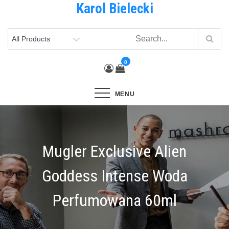
Karol Bielecki
Skip
to
content
0
MENU
Mugler Exclusive Alien
Goddess Intense Woda
Perfumowana 60ml