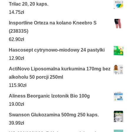
Trilac 20, 20 kaps.
14.75
zł
Insportline Orteza na kolano Kneebro S
(23833S)
62.90
zł
Hascosept cytrynowo-miodowy 24 pastylki
12.90
zł
ActiNovo Liposomalna kurkumina 170mg bez
alkoholu 50 porcji 250ml
115.90
zł
Aliness Beorganic Izotonik Bio 100g
19.00
zł
Swanson Glukozamina 500mg 250 kaps.
39.99
zł