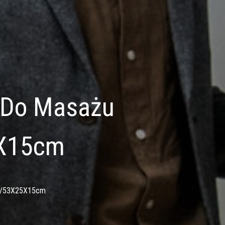
y Do Masażu
5X15cm
 67/53X25X15cm