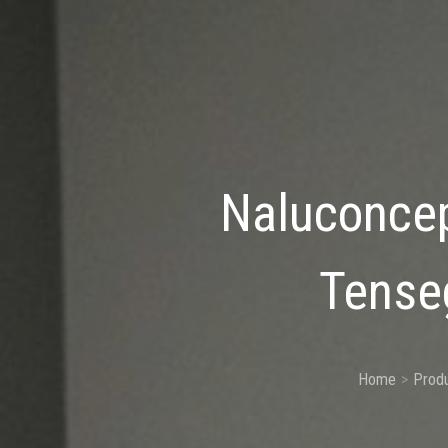
Naluconcep
Tense
Home
Prod