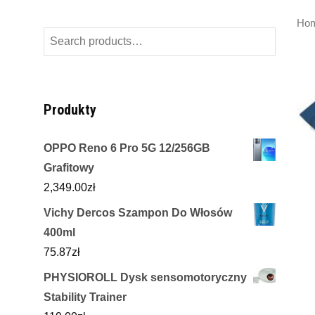
Ho
Search
for:
Produkty
OPPO Reno 6 Pro 5G 12/256GB
Grafitowy
2,349.00
zł
Vichy Dercos Szampon Do Włosów
400ml
75.87
zł
PHYSIOROLL Dysk sensomotoryczny
Stability Trainer