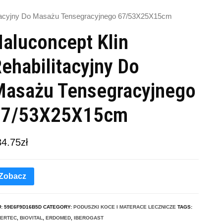
litacyjny Do Masażu Tensegracyjnego 67/53X25X15cm
aluconcept Klin
ehabilitacyjny Do
asażu Tensegracyjnego
67/53X25X15cm
34.75
zł
Zobacz
U:
59E6F9D16B5D
CATEGORY:
PODUSZKI KOCE I MATERACE LECZNICZE
TAGS:
LERTEC
,
BIOVITAL
,
ERDOMED
,
IBEROGAST