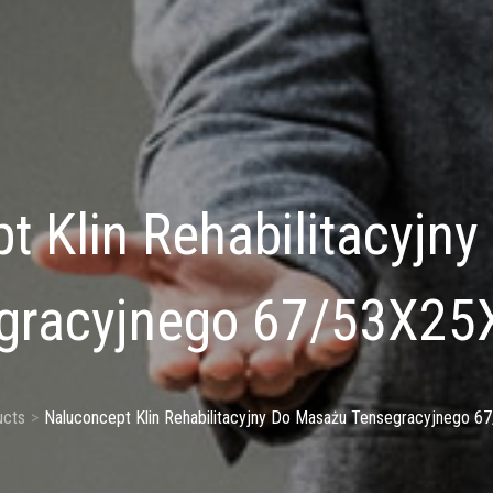
t Klin Rehabilitacyjn
gracyjnego 67/53X2
ucts
Naluconcept Klin Rehabilitacyjny Do Masażu Tensegracyjnego