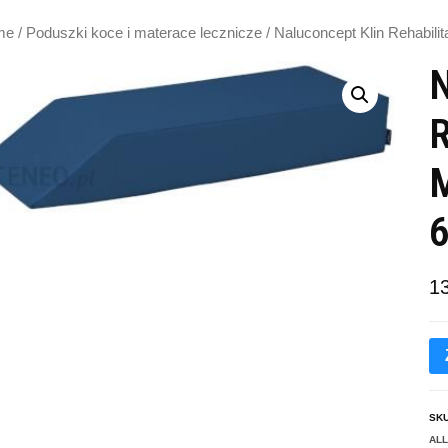
me
/
Poduszki koce i materace lecznicze
/ Naluconcept Klin Rehabi
N
R
M
1
SK
AL