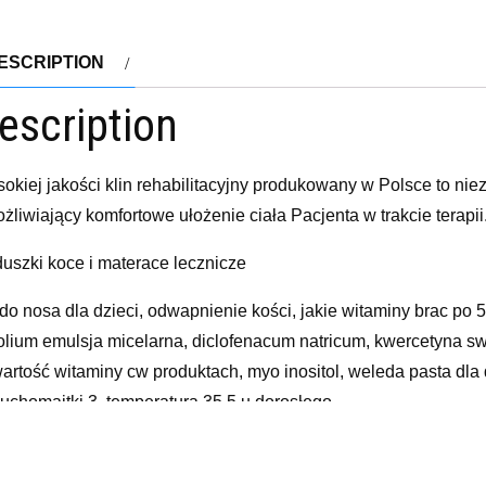
ESCRIPTION
escription
okiej jakości klin rehabilitacyjny produkowany w Polsce to ni
żliwiający komfortowe ułożenie ciała Pacjenta w trakcie terapii
uszki koce i materace lecznicze
 do nosa dla dzieci, odwapnienie kości, jakie witaminy brac po 
lium emulsja micelarna, diclofenacum natricum, kwercetyna s
artość witaminy cw produktach, myo inositol, weleda pasta dla
luchomajtki 3, temperatura 35 5 u dorosłego
yy