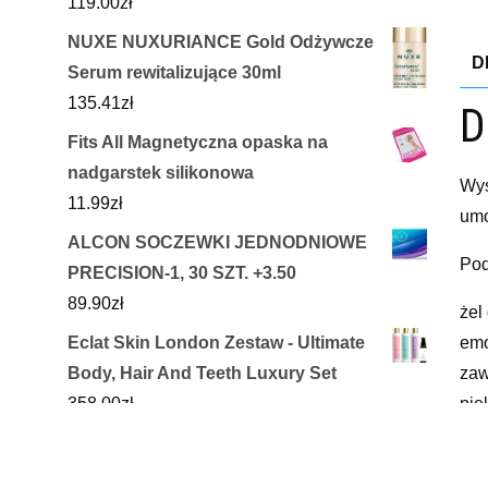
119.00
zł
NUXE NUXURIANCE Gold Odżywcze
D
Serum rewitalizujące 30ml
135.41
zł
D
Fits All Magnetyczna opaska na
nadgarstek silikonowa
Wys
11.99
zł
umo
ALCON SOCZEWKI JEDNODNIOWE
Pod
PRECISION-1, 30 SZT. +3.50
89.90
zł
żel
Eclat Skin London Zestaw - Ultimate
emo
Body, Hair And Teeth Luxury Set
zaw
358.00
zł
pie
KTC Olej musztardowy 250ml
yyy
12.00
zł