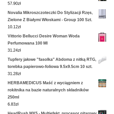
57.90
zł
Novalia Mikroszczoteczki Do Stylizacji Rzęs,
Zielone Z Białymi Włoskami - Group 100 Szt.
10.12
zł
Vittorio Bellucci Desire Woman Woda
Perfumowana 100 Ml
31.24
zł
Tupfery jałowe "fasolka" Abdoma z nitką RTG,
torebka papierowo-foliowa 9.5x9.5cm 10 szt.
31.28
zł
HERBAMEDICUS Maść z wyciągniem z
rokitnika na bazie naturalnych składników
250ml
6.83
zł
HeadRush MX5 - Multiefekt, procesor gitarowy