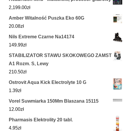
2,199.00
zł
Amber Witalność Puszka Eko 60G
20.08
zł
Nils Extreme Czarne Na14174
149.99
zł
STABILIZATOR STAWU SKOKOWEGO ZAMST
A1 Rozm. S, Lewy
210.50
zł
Ostrovit Aqua Kick Electrolyte 10 G
1.39
zł
Vorel Suwmiarka 150Mm Blaszana 15115
12.00
zł
Pharmasis Elektrolity 20 tabl.
4.95
zł