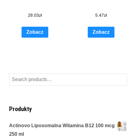
28.03
zł
5.47
zł
Zobacz
Zobacz
Search
for:
Produkty
Actinovo Liposomalna Witamina B12 100 mcg
250 ml