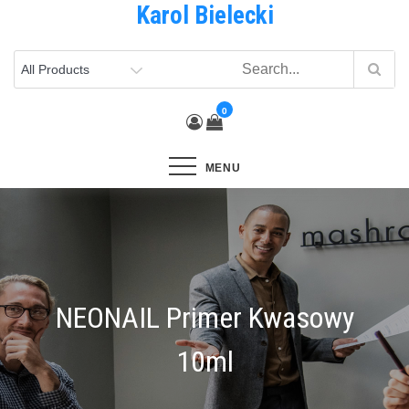
Karol Bielecki
Skip
to
content
0
MENU
NEONAIL Primer Kwasowy
10ml