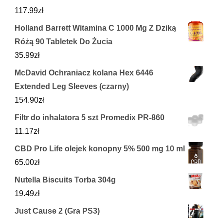
117.99
zł
Holland Barrett Witamina C 1000 Mg Z Dziką
Różą 90 Tabletek Do Żucia
35.99
zł
McDavid Ochraniacz kolana Hex 6446
Extended Leg Sleeves (czarny)
154.90
zł
Filtr do inhalatora 5 szt Promedix PR-860
11.17
zł
CBD Pro Life olejek konopny 5% 500 mg 10 ml
65.00
zł
Nutella Biscuits Torba 304g
19.49
zł
Just Cause 2 (Gra PS3)