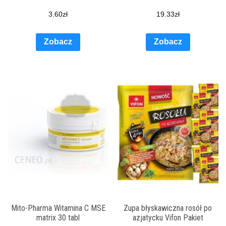
3.60
zł
19.33
zł
Zobacz
Zobacz
Mito-Pharma Witamina C MSE
Zupa błyskawiczna rosół po
matrix 30 tabl
azjatycku Vifon Pakiet