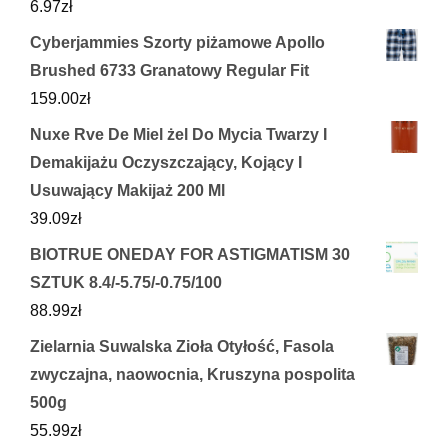
6.97
zł
Cyberjammies Szorty piżamowe Apollo
Brushed 6733 Granatowy Regular Fit
159.00
zł
Nuxe Rve De Miel żel Do Mycia Twarzy I
Demakijażu Oczyszczający, Kojący I
Usuwający Makijaż 200 Ml
39.09
zł
BIOTRUE ONEDAY FOR ASTIGMATISM 30
SZTUK 8.4/-5.75/-0.75/100
88.99
zł
Zielarnia Suwalska Zioła Otyłość, Fasola
zwyczajna, naowocnia, Kruszyna pospolita
500g
55.99
zł