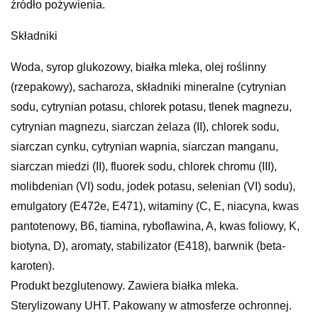
źródło pożywienia.
Składniki
Woda, syrop glukozowy, białka mleka, olej roślinny
(rzepakowy), sacharoza, składniki mineralne (cytrynian
sodu, cytrynian potasu, chlorek potasu, tlenek magnezu,
cytrynian magnezu, siarczan żelaza (II), chlorek sodu,
siarczan cynku, cytrynian wapnia, siarczan manganu,
siarczan miedzi (II), fluorek sodu, chlorek chromu (III),
molibdenian (VI) sodu, jodek potasu, selenian (VI) sodu),
emulgatory (E472e, E471), witaminy (C, E, niacyna, kwas
pantotenowy, B6, tiamina, ryboflawina, A, kwas foliowy, K,
biotyna, D), aromaty, stabilizator (E418), barwnik (beta-
karoten).
Produkt bezglutenowy. Zawiera białka mleka.
Sterylizowany UHT. Pakowany w atmosferze ochronnej.