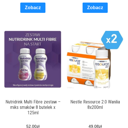
Zobacz
Zobacz
Nutridrink Multi Fibre zestaw –
Nestle Resource 2.0 Wanilia
miks smaków 8 butelek x
8x200ml
125ml
52.00
zł
49.08
zł