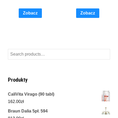
Zobacz
Zobacz
Search
for:
Produkty
CaliVita Virago (90 tabl)
162.00
zł
Braun Dalia 5pł. 594