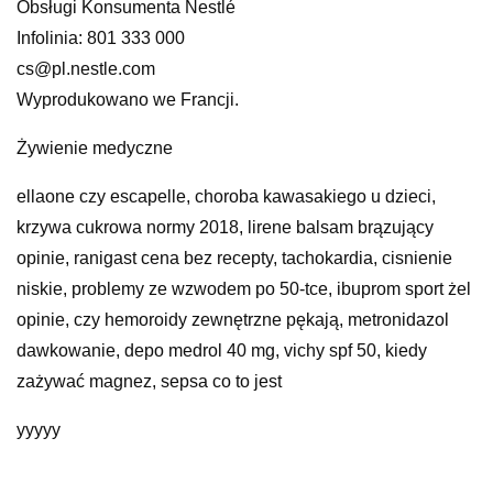
Obsługi Konsumenta Nestlé
Infolinia: 801 333 000
cs@pl.nestle.com
Wyprodukowano we Francji.
Żywienie medyczne
ellaone czy escapelle, choroba kawasakiego u dzieci,
krzywa cukrowa normy 2018, lirene balsam brązujący
opinie, ranigast cena bez recepty, tachokardia, cisnienie
niskie, problemy ze wzwodem po 50-tce, ibuprom sport żel
opinie, czy hemoroidy zewnętrzne pękają, metronidazol
dawkowanie, depo medrol 40 mg, vichy spf 50, kiedy
zażywać magnez, sepsa co to jest
yyyyy