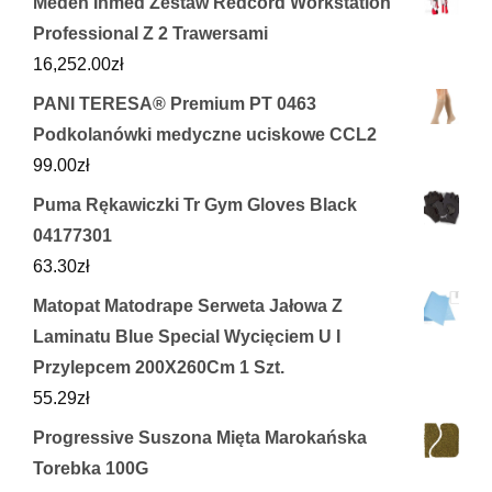
Meden Inmed Zestaw Redcord Workstation
Professional Z 2 Trawersami
16,252.00
zł
PANI TERESA® Premium PT 0463
Podkolanówki medyczne uciskowe CCL2
99.00
zł
Puma Rękawiczki Tr Gym Gloves Black
04177301
63.30
zł
Matopat Matodrape Serweta Jałowa Z
Laminatu Blue Special Wycięciem U I
Przylepcem 200X260Cm 1 Szt.
55.29
zł
Progressive Suszona Mięta Marokańska
Torebka 100G