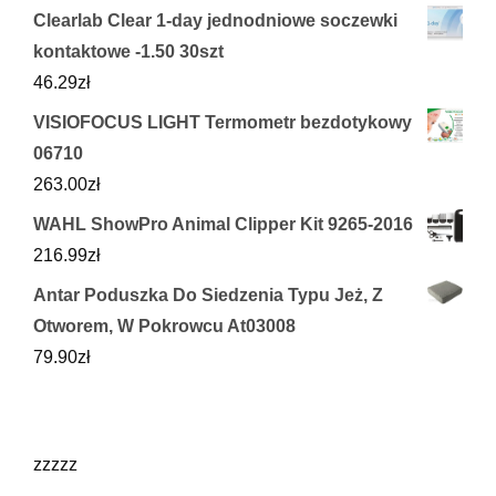
Clearlab Clear 1-day jednodniowe soczewki
kontaktowe -1.50 30szt
46.29
zł
VISIOFOCUS LIGHT Termometr bezdotykowy
06710
263.00
zł
WAHL ShowPro Animal Clipper Kit 9265-2016
216.99
zł
Antar Poduszka Do Siedzenia Typu Jeż, Z
Otworem, W Pokrowcu At03008
79.90
zł
zzzzz