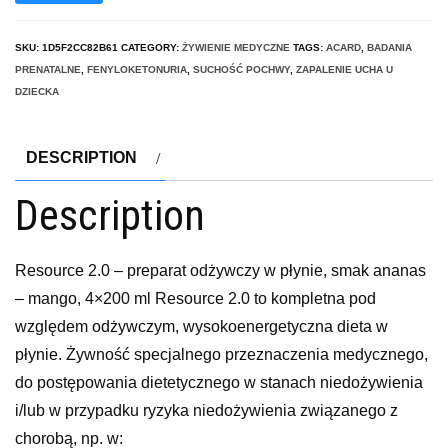
SKU:
1D5F2CC82B61
CATEGORY:
ŻYWIENIE MEDYCZNE
TAGS:
ACARD
,
BADANIA
PRENATALNE
,
FENYLOKETONURIA
,
SUCHOŚĆ POCHWY
,
ZAPALENIE UCHA U
DZIECKA
DESCRIPTION
Description
Resource 2.0 – preparat odżywczy w płynie, smak ananas
– mango, 4×200 ml Resource 2.0 to kompletna pod
względem odżywczym, wysokoenergetyczna dieta w
płynie. Żywność specjalnego przeznaczenia medycznego,
do postępowania dietetycznego w stanach niedożywienia
i/lub w przypadku ryzyka niedożywienia związanego z
chorobą, np. w: