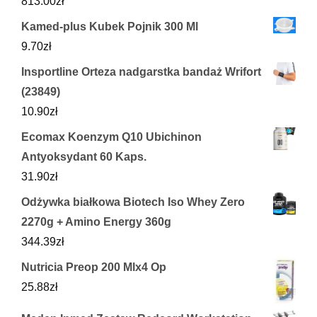
813.00
zł
Kamed-plus Kubek Pojnik 300 Ml
9.70
zł
Insportline Orteza nadgarstka bandaż Wrifort
(23849)
10.90
zł
Ecomax Koenzym Q10 Ubichinon
Antyoksydant 60 Kaps.
31.90
zł
Odżywka białkowa Biotech Iso Whey Zero
2270g + Amino Energy 360g
344.39
zł
Nutricia Preop 200 Mlx4 Op
25.88
zł