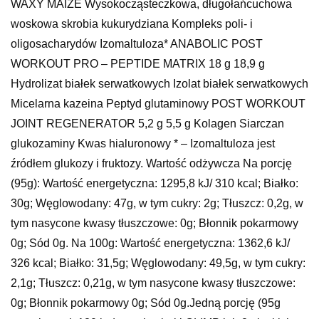
WAXY MAIZE Wysokocząsteczkowa, długołańcuchowa
woskowa skrobia kukurydziana Kompleks poli- i
oligosacharydów Izomaltuloza* ANABOLIC POST
WORKOUT PRO – PEPTIDE MATRIX 18 g 18,9 g
Hydrolizat białek serwatkowych Izolat białek serwatkowych
Micelarna kazeina Peptyd glutaminowy POST WORKOUT
JOINT REGENERATOR 5,2 g 5,5 g Kolagen Siarczan
glukozaminy Kwas hialuronowy * – Izomaltuloza jest
źródłem glukozy i fruktozy. Wartość odżywcza Na porcję
(95g): Wartość energetyczna: 1295,8 kJ/ 310 kcal; Białko:
30g; Węglowodany: 47g, w tym cukry: 2g; Tłuszcz: 0,2g, w
tym nasycone kwasy tłuszczowe: 0g; Błonnik pokarmowy
0g; Sód 0g. Na 100g: Wartość energetyczna: 1362,6 kJ/
326 kcal; Białko: 31,5g; Węglowodany: 49,5g, w tym cukry:
2,1g; Tłuszcz: 0,21g, w tym nasycone kwasy tłuszczowe:
0g; Błonnik pokarmowy 0g; Sód 0g.Jedną porcję (95g