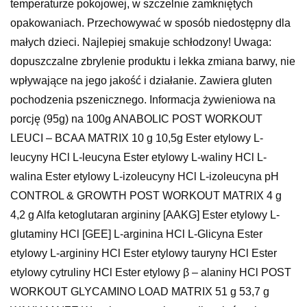
temperaturze pokojowej, w szczelnie zamkniętych
opakowaniach. Przechowywać w sposób niedostępny dla
małych dzieci. Najlepiej smakuje schłodzony! Uwaga:
dopuszczalne zbrylenie produktu i lekka zmiana barwy, nie
wpływające na jego jakość i działanie. Zawiera gluten
pochodzenia pszenicznego. Informacja żywieniowa na
porcję (95g) na 100g ANABOLIC POST WORKOUT
LEUCI – BCAA MATRIX 10 g 10,5g Ester etylowy L-
leucyny HCl L-leucyna Ester etylowy L-waliny HCl L-
walina Ester etylowy L-izoleucyny HCl L-izoleucyna pH
CONTROL & GROWTH POST WORKOUT MATRIX 4 g
4,2 g Alfa ketoglutaran argininy [AAKG] Ester etylowy L-
glutaminy HCl [GEE] L-arginina HCl L-Glicyna Ester
etylowy L-argininy HCl Ester etylowy tauryny HCl Ester
etylowy cytruliny HCl Ester etylowy β – alaniny HCl POST
WORKOUT GLYCAMINO LOAD MATRIX 51 g 53,7 g