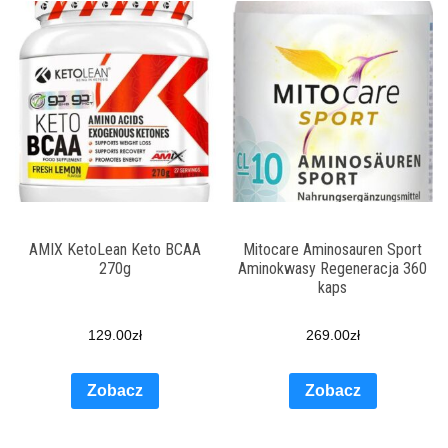
AMIX KetoLean Keto BCAA
Mitocare Aminosauren Sport
270g
Aminokwasy Regeneracja 360
kaps
129.00
zł
269.00
zł
Zobacz
Zobacz