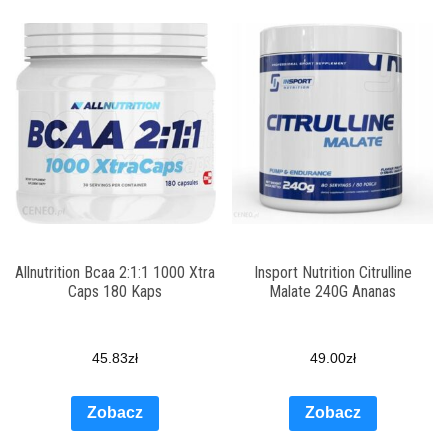
Allnutrition Bcaa 2:1:1 1000 Xtra
Insport Nutrition Citrulline
Caps 180 Kaps
Malate 240G Ananas
45.83
zł
49.00
zł
Zobacz
Zobacz