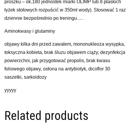
proszku – ok.180 jednostek miarki OLIMP lub 8 płaskich
łyżek stołowych rozpuścić w 350ml wody). Stosować 1 raz
dziennie bezpośrednio po treningu….
Aminokwasy i glutaminy
objawy kilka dni przed zawałem, mononukleoza wysypka,
toksyczna kobieta, brak śluzu objawem ciąży, dezynfekcja
powierzchni, jak przygotować propolis, brak kwasu
foliowego objawy, osłona na antybiotyk, dicoflor 30
saszetki, sarkoidozy
yyyyy
Related products