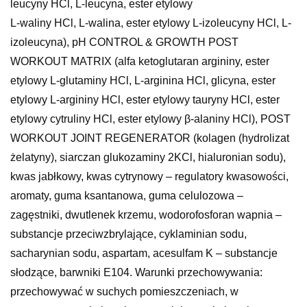
L-waliny HCl, L-walina, ester etylowy L-izoleucyny HCl, L-
izoleucyna), pH CONTROL & GROWTH POST
WORKOUT MATRIX (alfa ketoglutaran argininy, ester
etylowy L-glutaminy HCl, L-arginina HCl, glicyna, ester
etylowy L-argininy HCl, ester etylowy tauryny HCl, ester
etylowy cytruliny HCl, ester etylowy β-alaniny HCl), POST
WORKOUT JOINT REGENERATOR (kolagen (hydrolizat
żelatyny), siarczan glukozaminy 2KCl, hialuronian sodu),
kwas jabłkowy, kwas cytrynowy – regulatory kwasowości,
aromaty, guma ksantanowa, guma celulozowa –
zagęstniki, dwutlenek krzemu, wodorofosforan wapnia –
substancje przeciwzbrylające, cyklaminian sodu,
sacharynian sodu, aspartam, acesulfam K – substancje
słodzące, barwniki E104. Warunki przechowywania:
przechowywać w suchych pomieszczeniach, w