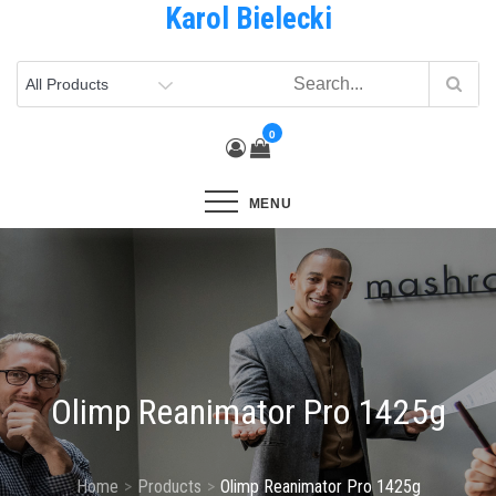
Karol Bielecki
Skip
to
content
0
MENU
Olimp Reanimator Pro 1425g
Home
Products
Olimp Reanimator Pro 1425g