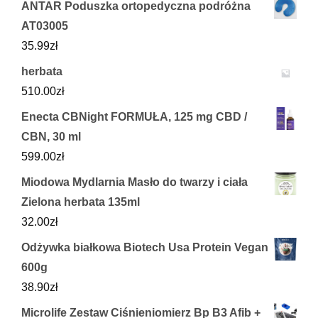
ANTAR Poduszka ortopedyczna podróżna
AT03005
35.99
zł
herbata
510.00
zł
Enecta CBNight FORMUŁA, 125 mg CBD /
CBN, 30 ml
599.00
zł
Miodowa Mydlarnia Masło do twarzy i ciała
Zielona herbata 135ml
32.00
zł
Odżywka białkowa Biotech Usa Protein Vegan
600g
38.90
zł
Microlife Zestaw Ciśnieniomierz Bp B3 Afib +