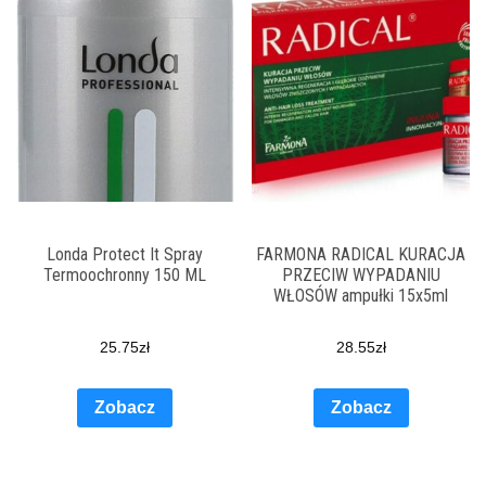
Londa Protect It Spray
FARMONA RADICAL KURACJA
Termoochronny 150 ML
PRZECIW WYPADANIU
WŁOSÓW ampułki 15x5ml
25.75
zł
28.55
zł
Zobacz
Zobacz