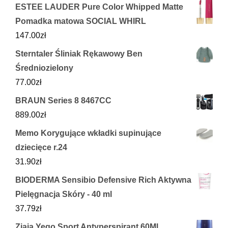
ESTEE LAUDER Pure Color Whipped Matte
Pomadka matowa SOCIAL WHIRL
147.00
zł
Sterntaler Śliniak Rękawowy Ben
Średniozielony
77.00
zł
BRAUN Series 8 8467CC
889.00
zł
Memo Korygujące wkładki supinujące
dziecięce r.24
31.90
zł
BIODERMA Sensibio Defensive Rich Aktywna
Pielęgnacja Skóry - 40 ml
37.79
zł
Ziaja Yego Sport Antyperspirant 60Ml