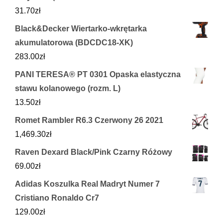
31.70
zł
Black&Decker Wiertarko-wkrętarka
akumulatorowa (BDCDC18-XK)
283.00
zł
PANI TERESA® PT 0301 Opaska elastyczna
stawu kolanowego (rozm. L)
13.50
zł
Romet Rambler R6.3 Czerwony 26 2021
1,469.30
zł
Raven Dexard Black/Pink Czarny Różowy
69.00
zł
Adidas Koszulka Real Madryt Numer 7
Cristiano Ronaldo Cr7
129.00
zł