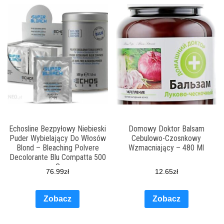
Echosline Bezpyłowy Niebieski
Domowy Doktor Balsam
Puder Wybielający Do Włosów
Cebulowo-Czosnkowy
Blond – Bleaching Polvere
Wzmacniający – 480 Ml
Decolorante Blu Compatta 500
G
76.99
zł
12.65
zł
Zobacz
Zobacz