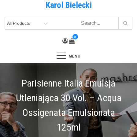
Karol Bielecki
Skip
to
content
0
MENU
Parisienne Italia Emulsja
Utleniająca 30 Vol. – Acqua
Ossigenata Emulsionata
125ml