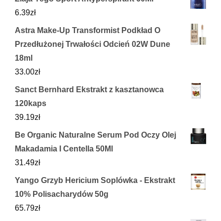
6.39
zł
Astra Make-Up Transformist Podkład O
Przedłużonej Trwałości Odcień 02W Dune
18ml
33.00
zł
Sanct Bernhard Ekstrakt z kasztanowca
120kaps
39.19
zł
Be Organic Naturalne Serum Pod Oczy Olej
Makadamia I Centella 50Ml
31.49
zł
Yango Grzyb Hericium Soplówka - Ekstrakt
10% Polisacharydów 50g
65.79
zł