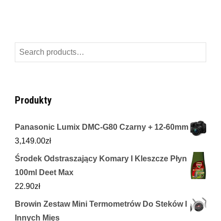
Search
for:
Produkty
Panasonic Lumix DMC-G80 Czarny + 12-60mm
3,149.00
zł
Środek Odstraszający Komary I Kleszcze Płyn
100ml Deet Max
22.90
zł
Browin Zestaw Mini Termometrów Do Steków I
Innych Mięs