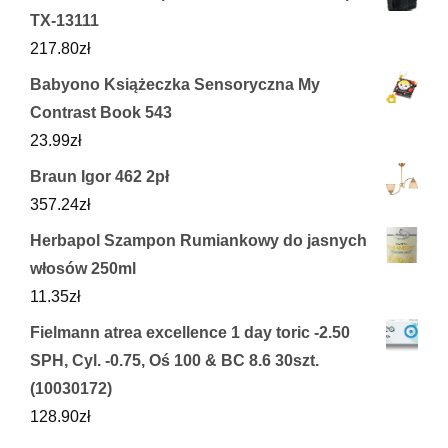
TX-13111
217.80
zł
Babyono Książeczka Sensoryczna My
Contrast Book 543
23.99
zł
Braun Igor 462 2pł
357.24
zł
Herbapol Szampon Rumiankowy do jasnych
włosów 250ml
11.35
zł
Fielmann atrea excellence 1 day toric -2.50
SPH, Cyl. -0.75, Oś 100 & BC 8.6 30szt.
(10030172)
128.90
zł