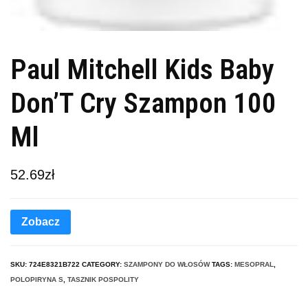
Paul Mitchell Kids Baby
Don’T Cry Szampon 100
Ml
52.69
zł
Zobacz
SKU:
724E8321B722
CATEGORY:
SZAMPONY DO WŁOSÓW
TAGS:
MESOPRAL
,
POLOPIRYNA S
,
TASZNIK POSPOLITY