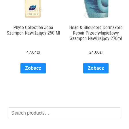
Phyto Collection Joba
Head & Shoulders Dermaxpro
Szampon Nawilżający 250 Ml
Repair Przeciwłupieżowy
Szampon Nawilżający 270ml
47.04
zł
24.00
zł
Zobacz
Zobacz
Search
for: