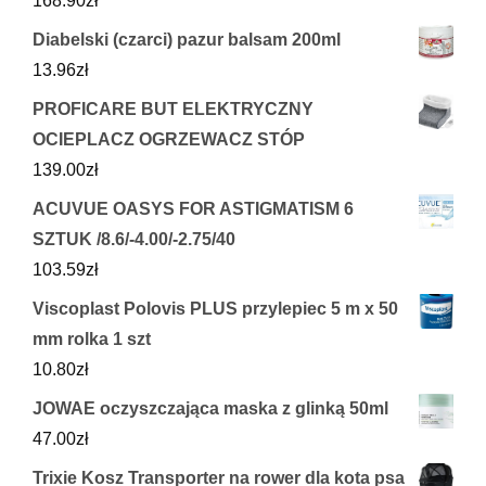
168.90
zł
Diabelski (czarci) pazur balsam 200ml
13.96
zł
PROFICARE BUT ELEKTRYCZNY
OCIEPLACZ OGRZEWACZ STÓP
139.00
zł
ACUVUE OASYS FOR ASTIGMATISM 6
SZTUK /8.6/-4.00/-2.75/40
103.59
zł
Viscoplast Polovis PLUS przylepiec 5 m x 50
mm rolka 1 szt
10.80
zł
JOWAE oczyszczająca maska z glinką 50ml
47.00
zł
Trixie Kosz Transporter na rower dla kota psa