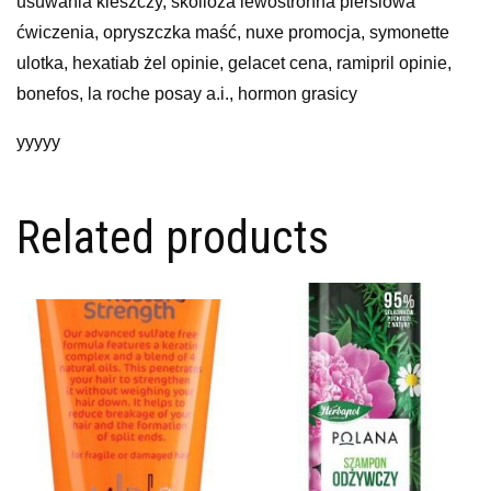
usuwania kleszczy, skolioza lewostronna piersiowa
ćwiczenia, opryszczka maść, nuxe promocja, symonette
ulotka, hexatiab żel opinie, gelacet cena, ramipril opinie,
bonefos, la roche posay a.i., hormon grasicy
yyyyy
Related products