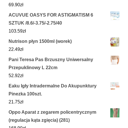
69.90
zł
ACUVUE OASYS FOR ASTIGMATISM 6
SZTUK /8.6/-3.75/-2.75/40
103.59
zł
Nutrison płyn 1500ml (worek)
22.49
zł
Pani Teresa Pas Brzuszny Uniwersalny
Przepuklinowy L 22cm
52.92
zł
Eaku Igły Intradermalne Do Akupunktury
Pinezka 100szt.
21.75
zł
Oppo Aparat z zegarem policentrycznym
(regulacja kąta zgięcia) (281)