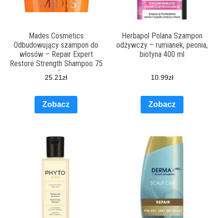
Mades Cosmetics
Herbapol Polana Szampon
Odbudowujący szampon do
odżywczy – rumianek, peonia,
włosów – Repair Expert
biotyna 400 ml
Restore Strength Shampoo 75
ml
25.21
zł
10.99
zł
Zobacz
Zobacz