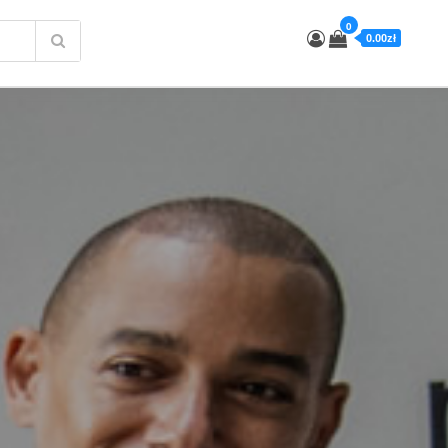
0
0.00zł