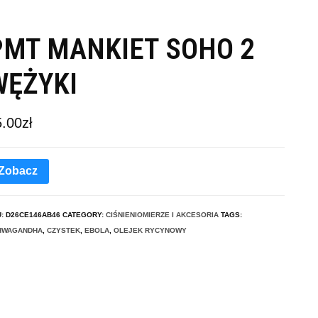
PMT MANKIET SOHO 2
WĘŻYKI
5.00
zł
Zobacz
U:
D26CE146AB46
CATEGORY:
CIŚNIENIOMIERZE I AKCESORIA
TAGS:
HWAGANDHA
,
CZYSTEK
,
EBOLA
,
OLEJEK RYCYNOWY