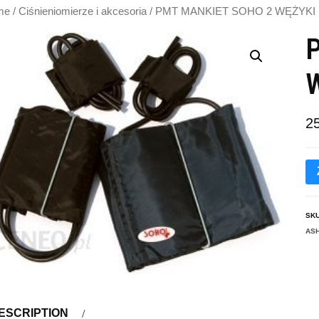
me
/
Ciśnieniomierze i akcesoria
/ PMT MANKIET SOHO 2 WĘŻYKI
2
SK
AS
ESCRIPTION