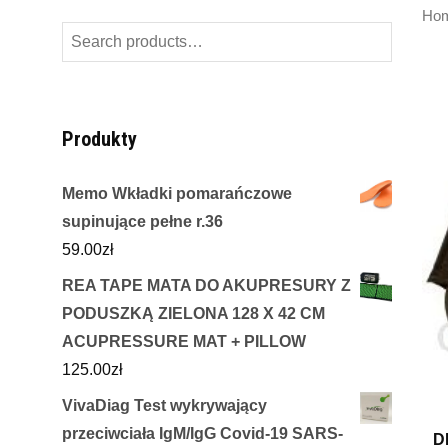
Ho
Search
for:
Produkty
Memo Wkładki pomarańczowe
supinujące pełne r.36
59.00
zł
REA TAPE MATA DO AKUPRESURY Z
PODUSZKĄ ZIELONA 128 X 42 CM
ACUPRESSURE MAT + PILLOW
125.00
zł
VivaDiag Test wykrywający
przeciwciała IgM/IgG Covid-19 SARS-
D