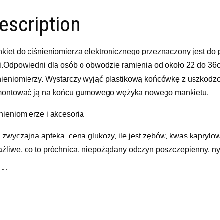
escription
kiet do ciśnieniomierza elektronicznego przeznaczony jest do
i.Odpowiedni dla osób o obwodzie ramienia od około 22 do 36c
nieniomierzy. Wystarczy wyjąć plastikową końcówkę z uszkodz
ontować ją na końcu gumowego wężyka nowego mankietu.
nieniomierze i akcesoria
a zwyczajna apteka, cena glukozy, ile jest zębów, kwas kapryl
aźliwe, co to próchnica, niepożądany odczyn poszczepienny, ny
yy
elated products