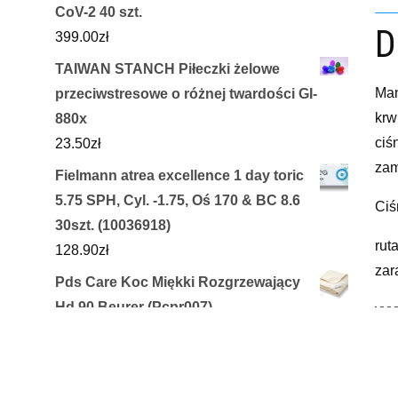
CoV-2 40 szt.
D
399.00
zł
TAIWAN STANCH Piłeczki żelowe
Man
przeciwstresowe o różnej twardości GI-
krw
880x
ciś
23.50
zł
zam
Fielmann atrea excellence 1 day toric
5.75 SPH, Cyl. -1.75, Oś 170 & BC 8.6
Ciś
30szt. (10036918)
rut
128.90
zł
zar
Pds Care Koc Miękki Rozgrzewający
Hd 90 Beurer (Pcpr007)
yyy
449.99
zł
Helena Rubinstein Zestaw Powercell
R
Skinmunity Wserum Do Twarzy 50 Ml +