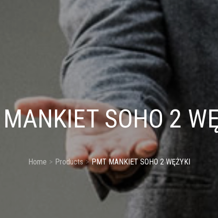
 MANKIET SOHO 2 WĘ
Home
Products
PMT MANKIET SOHO 2 WĘŻYKI