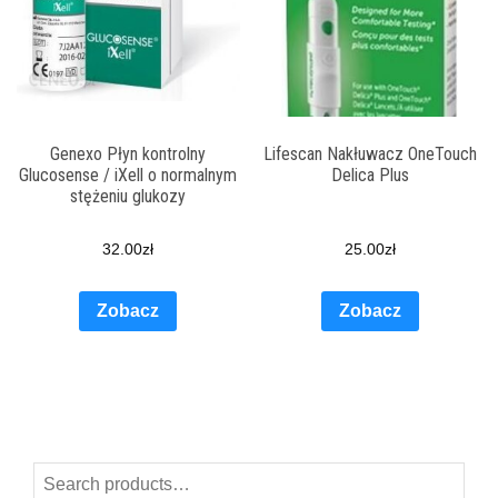
Genexo Płyn kontrolny
Lifescan Nakłuwacz OneTouch
Glucosense / iXell o normalnym
Delica Plus
stężeniu glukozy
32.00
zł
25.00
zł
Zobacz
Zobacz
Search