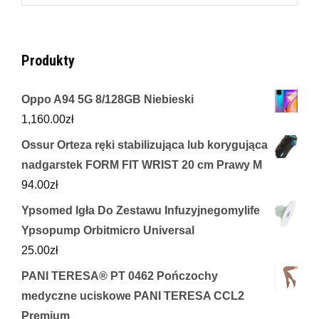
for:
Produkty
Oppo A94 5G 8/128GB Niebieski
1,160.00
zł
Ossur Orteza ręki stabilizująca lub korygująca
nadgarstek FORM FIT WRIST 20 cm Prawy M
94.00
zł
Ypsomed Igła Do Zestawu Infuzyjnegomylife
Ypsopump Orbitmicro Universal
25.00
zł
PANI TERESA® PT 0462 Pończochy
medyczne uciskowe PANI TERESA CCL2
Premium