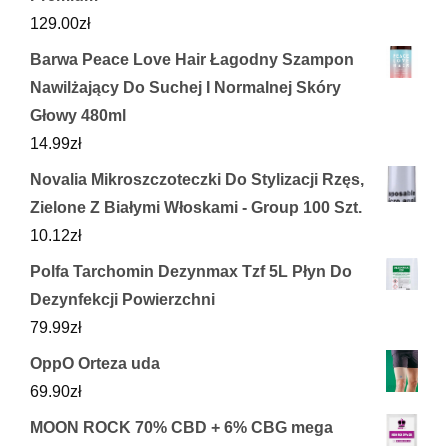
129.00
zł
Barwa Peace Love Hair Łagodny Szampon
Nawilżający Do Suchej I Normalnej Skóry
Głowy 480ml
14.99
zł
Novalia Mikroszczoteczki Do Stylizacji Rzęs,
Zielone Z Białymi Włoskami - Group 100 Szt.
10.12
zł
Polfa Tarchomin Dezynmax Tzf 5L Płyn Do
Dezynfekcji Powierzchni
79.99
zł
OppO Orteza uda
69.90
zł
MOON ROCK 70% CBD + 6% CBG mega