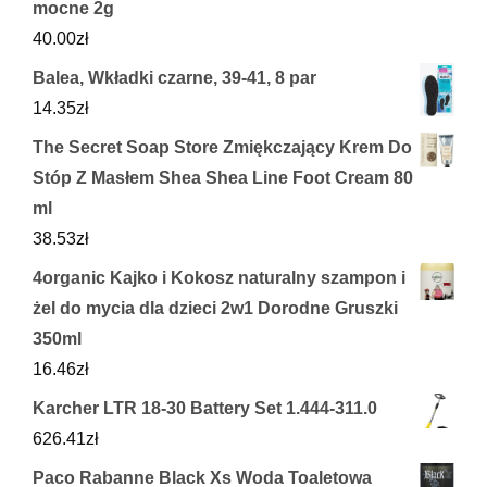
mocne 2g
40.00
zł
Balea, Wkładki czarne, 39-41, 8 par
14.35
zł
The Secret Soap Store Zmiękczający Krem Do
Stóp Z Masłem Shea Shea Line Foot Cream 80
ml
38.53
zł
4organic Kajko i Kokosz naturalny szampon i
żel do mycia dla dzieci 2w1 Dorodne Gruszki
350ml
16.46
zł
Karcher LTR 18-30 Battery Set 1.444-311.0
626.41
zł
Paco Rabanne Black Xs Woda Toaletowa