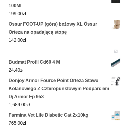
100Ml
199.00
zł
Ossur FOOT-UP (góra) beżowy XL Össur
Orteza na opadającą stopę
142.00
zł
Budmat Profil Cd60 4 M
24.40
zł
Donjoy Armor Fource Point Orteza Stawu
Kolanowego Z Czteropunktowym Podparciem
Dj Armor Fp 953
1,689.00
zł
Farmina Vet Life Diabetic Cat 2x10kg
765.00
zł