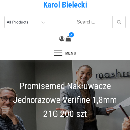
Karol Bielecki
Skip
to
content
0
MENU
Promisemed Nakłuwacze
Jednorazowe Verifine 1,8mm
21G 200 szt