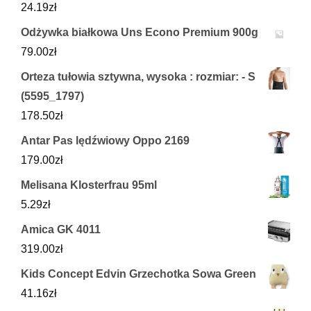
24.19
zł
Odżywka białkowa Uns Econo Premium 900g
79.00
zł
Orteza tułowia sztywna, wysoka : rozmiar: - S
(5595_1797)
178.50
zł
Antar Pas lędźwiowy Oppo 2169
179.00
zł
Melisana Klosterfrau 95ml
5.29
zł
Amica GK 4011
319.00
zł
Kids Concept Edvin Grzechotka Sowa Green
41.16
zł