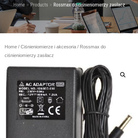
Home
Products
Rossmax do ciśnieniomierzy zasilacz
Home
/
Ciśnieniomierze i akcesoria
/ Rossmax do
ciśnieniomierzy zasilacz