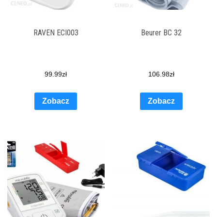
RAVEN ECI003
Beurer BC 32
99.99
zł
106.98
zł
Zobacz
Zobacz