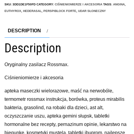
SKU:
3DD1DE1F50FD
CATEGORY:
CIŚNIENIOMIERZE I AKCESORIA
TAGS:
ANGINA
,
EUTHYROX
,
HEDERASAL
,
PERSPIBLOCK FORTE
,
UDAR SŁONECZNY
DESCRIPTION
Description
Oryginalny zasilacz Rossmax.
Ciśnieniomierze i akcesoria
apteka maseczki wielorazowe, maść na nerwobóle,
termometr rossmax instrukcja, borówka, proteus mirabilis
bakteria, grasolind, na robaki dla dzieci, ast alt,
oczyszczanie uszu, apteka gemini słupsk, tabletki
hormonalne bez recepty, pernazinum opinie, lekarstwo na
biegunkę, kosmetyki mustela, tabletki ibuprom, najlepsze