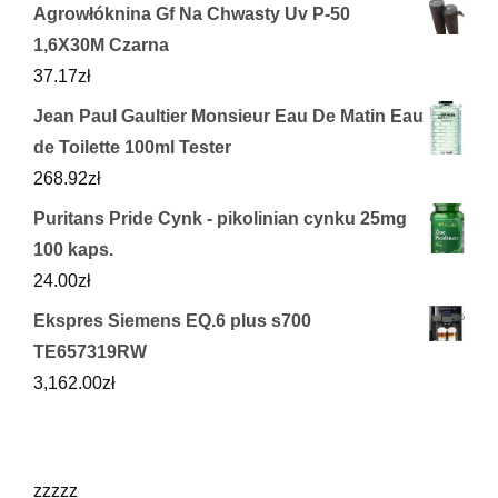
Agrowłóknina Gf Na Chwasty Uv P-50
1,6X30M Czarna
37.17
zł
Jean Paul Gaultier Monsieur Eau De Matin Eau
de Toilette 100ml Tester
268.92
zł
Puritans Pride Cynk - pikolinian cynku 25mg
100 kaps.
24.00
zł
Ekspres Siemens EQ.6 plus s700
TE657319RW
3,162.00
zł
zzzzz