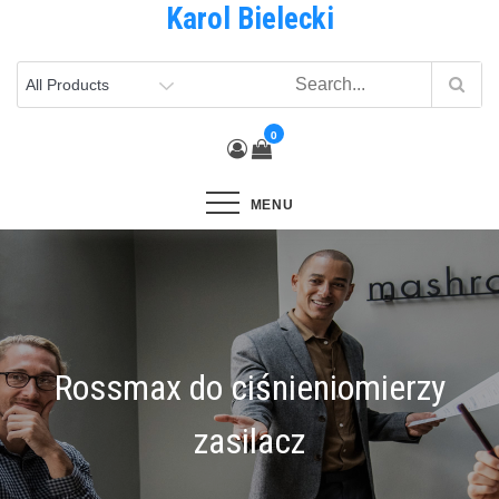
Karol Bielecki
Skip
to
content
0
MENU
Rossmax do ciśnieniomierzy
zasilacz