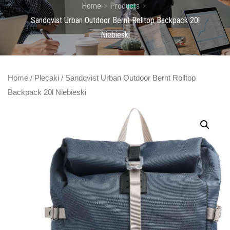
Home
Products
Sandqvist Urban Outdoor Bernt Rolltop Backpack 20l
Niebieski
Home
/
Plecaki
/ Sandqvist Urban Outdoor Bernt Rolltop
Backpack 20l Niebieski