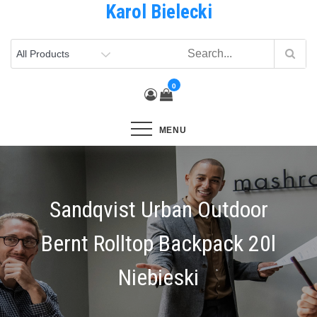
Karol Bielecki
Skip
to
content
0
MENU
Sandqvist Urban Outdoor
Bernt Rolltop Backpack 20l
Niebieski