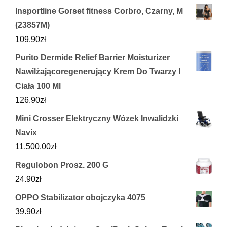
Insportline Gorset fitness Corbro, Czarny, M
(23857M)
109.90
zł
Purito Dermide Relief Barrier Moisturizer
Nawilżającoregenerujący Krem Do Twarzy I
Ciała 100 Ml
126.90
zł
Mini Crosser Elektryczny Wózek Inwalidzki
Navix
11,500.00
zł
Regulobon Prosz. 200 G
24.90
zł
OPPO Stabilizator obojczyka 4075
39.90
zł