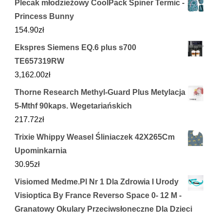
Plecak młodzieżowy CoolPack Spiner Termic -
Princess Bunny
154.90
zł
Ekspres Siemens EQ.6 plus s700
TE657319RW
3,162.00
zł
Thorne Research Methyl-Guard Plus Metylacja
5-Mthf 90kaps. Wegetariańskich
217.72
zł
Trixie Whippy Weasel Śliniaczek 42X265Cm
Upominkarnia
30.95
zł
Visiomed Medme.Pl Nr 1 Dla Zdrowia I Urody
Visioptica By France Reverso Space 0- 12 M -
Granatowy Okulary Przeciwsłoneczne Dla Dzieci