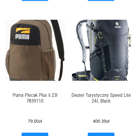
Puma Plecak Plus Ii 23l
Deuter Turystyczny Speed Lite
7839110
24L Black
79.00
zł
400.39
zł