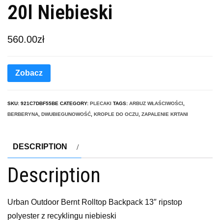
20l Niebieski
560.00
zł
Zobacz
SKU:
921C7DBF55BE
CATEGORY:
PLECAKI
TAGS:
ARBUZ WŁAŚCIWOŚCI
,
BERBERYNA
,
DWUBIEGUNOWOŚĆ
,
KROPLE DO OCZU
,
ZAPALENIE KRTANI
DESCRIPTION
Description
Urban Outdoor Bernt Rolltop Backpack 13″ ripstop
polyester z recyklingu niebieski