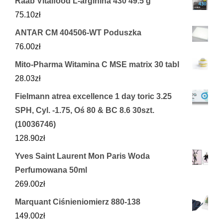
Raab Vitalfood L-arginina 430 49.5 g
75.10
zł
ANTAR CM 404506-WT Poduszka
76.00
zł
Mito-Pharma Witamina C MSE matrix 30 tabl
28.03
zł
Fielmann atrea excellence 1 day toric 3.25
SPH, Cyl. -1.75, Oś 80 & BC 8.6 30szt.
(10036746)
128.90
zł
Yves Saint Laurent Mon Paris Woda
Perfumowana 50ml
269.00
zł
Marquant Ciśnieniomierz 880-138
149.00
zł