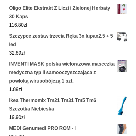
Oligo Elite Ekstrakt Z Liczi i Zielonej Herbaty
30 Kaps
116.80
zł
Szczypce zestaw trzecia Ręka 3x lupax2,5 + 5
led
32.89
zł
INVENTI MASK polska wielorazowa maseczka
medyczna typ II samooczyszczająca z
powłoką wirusobójczą 1 szt.
1.89
zł
Ikea Thermomix Tm21 Tm31 Tm5 Tm6
Szczotka Niebieska
19.90
zł
MEDI Genumedi PRO ROM - I