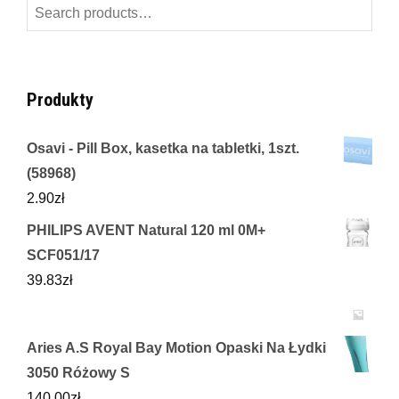
Search
for:
Produkty
Osavi - Pill Box, kasetka na tabletki, 1szt.
(58968)
2.90
zł
PHILIPS AVENT Natural 120 ml 0M+
SCF051/17
39.83
zł
Aries A.S Royal Bay Motion Opaski Na Łydki
3050 Różowy S
140.00
zł