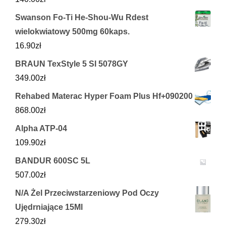
Swanson Fo-Ti He-Shou-Wu Rdest
wielokwiatowy 500mg 60kaps.
16.90
zł
BRAUN TexStyle 5 SI 5078GY
349.00
zł
Rehabed Materac Hyper Foam Plus Hf+090200
868.00
zł
Alpha ATP-04
109.90
zł
BANDUR 600SC 5L
507.00
zł
N/A Żel Przeciwstarzeniowy Pod Oczy
Ujędrniające 15Ml
279.30
zł