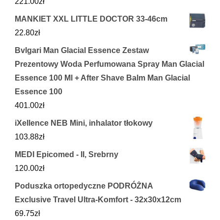
221.00
zł
MANKIET XXL LITTLE DOCTOR 33-46cm
22.80
zł
Bvlgari Man Glacial Essence Zestaw
Prezentowy Woda Perfumowana Spray Man Glacial
Essence 100 Ml + After Shave Balm Man Glacial
Essence 100
401.00
zł
iXellence NEB Mini, inhalator tłokowy
103.88
zł
MEDI Epicomed - II, Srebrny
120.00
zł
Poduszka ortopedyczne PODRÓŻNA
Exclusive Travel Ultra-Komfort - 32x30x12cm
69.75
zł