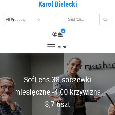
Karol Bielecki
Skip
to
content
0
MENU
SofLens 38 soczewki
miesięczne -4,00 krzywizna
8,7 6szt