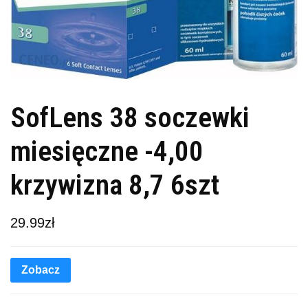
SofLens 38 soczewki
miesięczne -4,00
krzywizna 8,7 6szt
29.99
zł
Zobacz