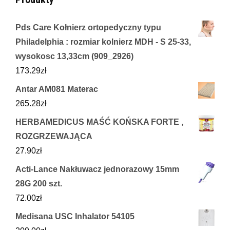
Pds Care Kołnierz ortopedyczny typu
Philadelphia : rozmiar kolnierz MDH - S 25-33,
wysokosc 13,33cm (909_2926)
173.29
zł
Antar AM081 Materac
265.28
zł
HERBAMEDICUS MAŚĆ KOŃSKA FORTE ,
ROZGRZEWAJĄCA
27.90
zł
Acti-Lance Nakłuwacz jednorazowy 15mm
28G 200 szt.
72.00
zł
Medisana USC Inhalator 54105