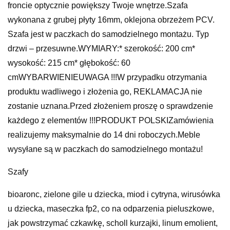
froncie optycznie powiększy Twoje wnętrze.Szafa
wykonana z grubej płyty 16mm, oklejona obrzeżem PCV.
Szafa jest w paczkach do samodzielnego montażu. Typ
drzwi – przesuwne.WYMIARY:* szerokość: 200 cm*
wysokość: 215 cm* głębokość: 60
cmWYBARWIENIEUWAGA !!!W przypadku otrzymania
produktu wadliwego i złożenia go, REKLAMACJA nie
zostanie uznana.Przed złożeniem proszę o sprawdzenie
każdego z elementów !!!PRODUKT POLSKIZamówienia
realizujemy maksymalnie do 14 dni roboczych.Meble
wysyłane są w paczkach do samodzielnego montażu!
Szafy
bioaronc, zielone gile u dziecka, miod i cytryna, wirusówka
u dziecka, maseczka fp2, co na odparzenia pieluszkowe,
jak powstrzymać czkawkę, scholl kurzajki, linum emolient,