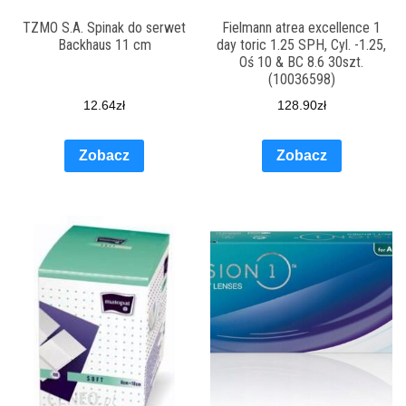
TZMO S.A. Spinak do serwet
Fielmann atrea excellence 1
Backhaus 11 cm
day toric 1.25 SPH, Cyl. -1.25,
Oś 10 & BC 8.6 30szt.
(10036598)
12.64
zł
128.90
zł
Zobacz
Zobacz