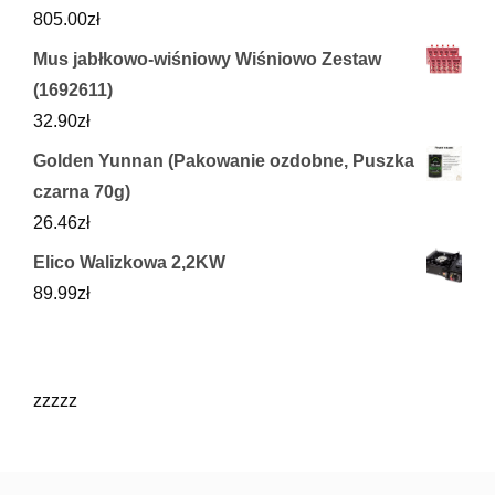
805.00
zł
Mus jabłkowo-wiśniowy Wiśniowo Zestaw
(1692611)
32.90
zł
Golden Yunnan (Pakowanie ozdobne, Puszka
czarna 70g)
26.46
zł
Elico Walizkowa 2,2KW
89.99
zł
zzzzz