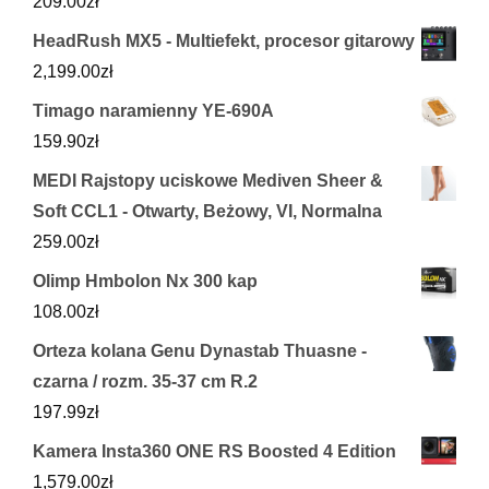
209.00
zł
HeadRush MX5 - Multiefekt, procesor gitarowy
2,199.00
zł
Timago naramienny YE-690A
159.90
zł
MEDI Rajstopy uciskowe Mediven Sheer &
Soft CCL1 - Otwarty, Beżowy, VI, Normalna
259.00
zł
Olimp Hmbolon Nx 300 kap
108.00
zł
Orteza kolana Genu Dynastab Thuasne -
czarna / rozm. 35-37 cm R.2
197.99
zł
Kamera Insta360 ONE RS Boosted 4 Edition
1,579.00
zł