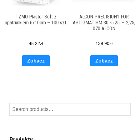
TZMO Plaster Soft z
ALCON PRECISION1 FOR
opatrunkiem 6x10cm – 100 szt.
ASTIGMATISM 30 -5,25; – 2,25;
070 ALCON
45.22
zł
139.90
zł
Zobacz
Zobacz
Search
for:
Produkty