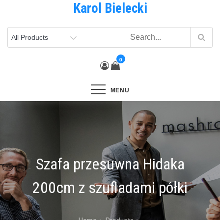
Karol Bielecki
Skip
to
content
0
MENU
Szafa przesuwna Hidaka
200cm z szufladami półki