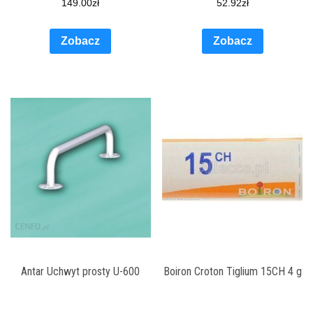
149.00
zł
52.92
zł
Zobacz
Zobacz
Antar Uchwyt prosty U-600
Boiron Croton Tiglium 15CH 4 g