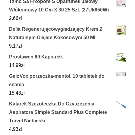
Tzmo Sa Fixopore S Opatrunek Jałowy
Włókninowy 10 Cm X 30 25 Szt. (27Uk650W)
2.66
zł
Delia Regenerującowygładzający Krem Z
Naturalnym Olejem Kokosowym 50 Ml
9.17
zł
Prostawen 60 Kapsułek
14.99
zł
GeloVox porzeczka-mentol, 10 tabletek do
ssania
15.48
zł
Katarek Szczoteczka Do Czyszczenia
Aspiratora Simple Standard Plus Complete
Travel Niebieski
4.93
zł