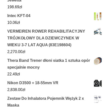
Jewetta
198.69
zł
Intec KFT-04
10.06
zł
VERMEIREN ROWER REHABILITACYJNY
TRÓJKOŁOWY DLA DZIEWCZYNEK W
WIEKU 3-7 LAT AQUA (83E198604)
2,270.00
zł
Thera Band Trener dłoni siatka 1 sztuka opór
specjalnie mocny
22.49
zł
Nikon D3500 + 18-55mm VR
2,838.00
zł
Zestaw Do Inhalatora Pojemnik Wężyk 2 x
Maska