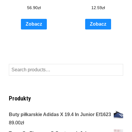
56.90
zł
12.59
zł
Zobacz
Zobacz
Search
for:
Produkty
Buty piłkarskie Adidas X 19.4 In Junior Ef1623
89.00
zł