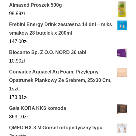
Almased Proszek 500g
99.99
zł
Frebini Energy Drink zestaw na 14 dni – miks
smaków 28 butelek x 200ml
147.00
zł
Biocanto Sp. Z O.O. NORD 36 tabl
10.90
zł
Convatec Aquacel Ag Foam, Przylepny
Opatrunek Piankowy Ze Srebrem, 25x30 Cm,
1szt.
173.81
zł
Gała KORA KK6 komoda
863.10
zł
QMED HX-3 M Gorset ortopedyczny typu