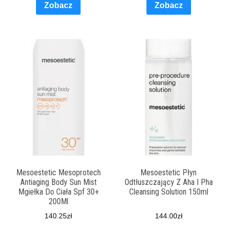
Zobacz
Zobacz
Mesoestetic Mesoprotech
Mesoestetic Płyn
Antiaging Body Sun Mist
Odtłuszczający Z Aha I Pha
Mgiełka Do Ciała Spf 30+
Cleansing Solution 150ml
200Ml
140.25
zł
144.00
zł