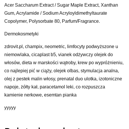
Acer Saccharum Extract / Sugar Maple Extract, Xanthan
Gum, Acrylamide / Sodium Acryloyldimethyltaurate
Copolymer, Polysorbate 80, Parfum/Fragrance.
Dermokosmetyki
zdrovit.pl, champix, neometric, limfocyty podwyższone u
niemowlaka, cicaplast b5, vianek odżywczy olejek do
włosów, dieta w marskości wątroby, krew po wypróżnieniu,
co najlepiej pić w ciąży, olejek olbas, stymulacja analna,
olej z pestek malin włosy, prenatal duo ulotka, izotoniczne
napoje, żółty kał, paracetamol leki, co rozpuszcza
kamienie nerkowe, esemtan pianka
yyyyy