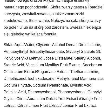
hialuronowego oraz AHA (wzmacniające ekstrakty
naturalnego pochodzenia). Skóra twarzy gęstsza i bardziej
sprężysta, zrewitalizowana, a także zmarszczki
zredukowane. Stosowanie: Nałożyć na całą skórę twarzy
po goleniu lub na skórę pod zarostem. Świeża nieklejąca
się, głęboko wnikająca formuła.
Skład:Aqua/Water, Glycerin, Alcohol Denat, Dimethicone,
Pentaerythrityl Tetraethylhexanoate, Glyceryl Stearate SE,
Polyglyceryl-3 Methylglucose Distearate, Stearyl Alcohol,
Stearic Acid, Vaccinium Myrtillus Fruit Extract, Saccharum
Officinarum Extract/Sugarcane Extract, Triethanolamine,
Dimethiconol, Isohexadecane, Methylsilanol Mannuronate,
Sodium Phytate, Sodium Hyaluronate, Myristic Acid,
Palmitic Acid, Phenoxyethanol, Phenoxyethanol, Caprylyl
Glycol, Citrus Aurantium Dulcis Fruit Extract /Orange Fruit
Extract, Citrus Limon Fruit Extract/ Lemon Fruit Extract,