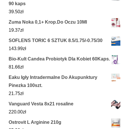
90 kaps
39.50
zł
Zuma Noka 0,1+ Krop.Do Oczu 10Ml
19.37
zł
SOFLENS TORIC 6 SZTUK 8.5/1.75/-0.75/30
143.99
zł
Bio-Kult Candea Probiotyk Dla Kobiet 60Kaps.
81.66
zł
Eaku Igły Intradermalne Do Akupunktury
Pinezka 100szt.
21.75
zł
Vanguard Vesta 8x21 rosaline
220.00
zł
Ostrovit L Arginine 210g