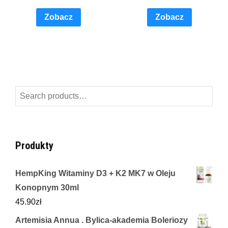
Zobacz
Zobacz
Search
for:
Produkty
HempKing Witaminy D3 + K2 MK7 w Oleju
Konopnym 30ml
45.90
zł
Artemisia Annua . Bylica-akademia Boleriozy