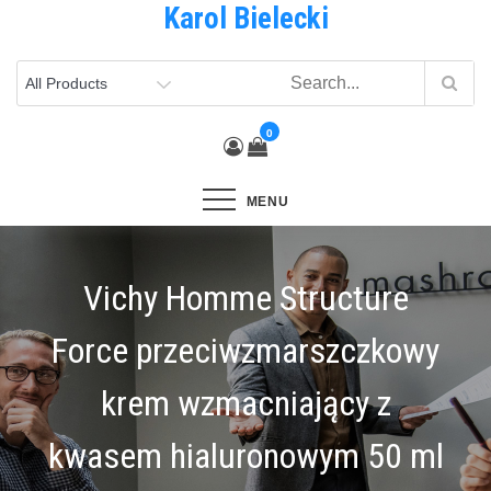
Karol Bielecki
Skip
to
content
0
MENU
Vichy Homme Structure
Force przeciwzmarszczkowy
krem wzmacniający z
kwasem hialuronowym 50 ml