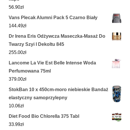
56.90
zł
Vans Plecak Alumni Pack 5 Czarno Biały
144.49
zł
Dr Irena Eris Odżywcza Maseczka-Masaż Do
Twarzy Szyi I Dekoltu 845
255.00
zł
Lancome La Vie Est Belle Intense Woda
Perfumowana 75ml
379.00
zł
StokBan 10 x 450cm-moro niebieskie Bandaż
elastyczny samoprzylepny
10.06
zł
Diet Food Bio Chlorella 375 Tabl
33.99
zł