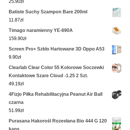
25.90
zł
Batiste Suchy Szampon Bare 200ml
11.87
zł
Timago naramienny YE-690A
159.90
zł
Screen Pro+ Szkło Hartowane 3D Oppo A53
9.90
zł
Clearlab Clear Color 55 Kolorowe Soczewki
Kontaktowe Szare Cloud -1.25 2 Szt.
49.19
zł
4Fizjo Piłka Rehabilitacyjna Peanut Air Ball
czarna
51.99
zł
Purasana Hakorośl Rozesłana Bio 444 G 120
kaps