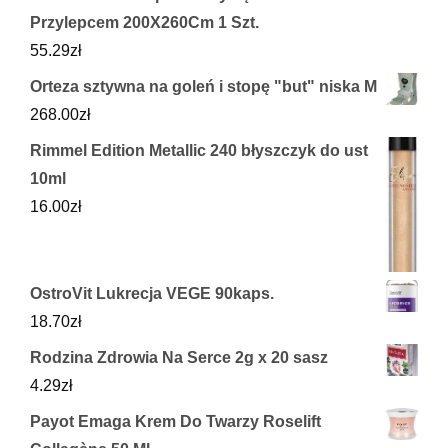
Przylepcem 200X260Cm 1 Szt.
55.29
zł
Orteza sztywna na goleń i stopę "but" niska M
268.00
zł
Rimmel Edition Metallic 240 błyszczyk do ust
10ml
16.00
zł
OstroVit Lukrecja VEGE 90kaps.
18.70
zł
Rodzina Zdrowia Na Serce 2g x 20 sasz
4.29
zł
Payot Emaga Krem Do Twarzy Roselift