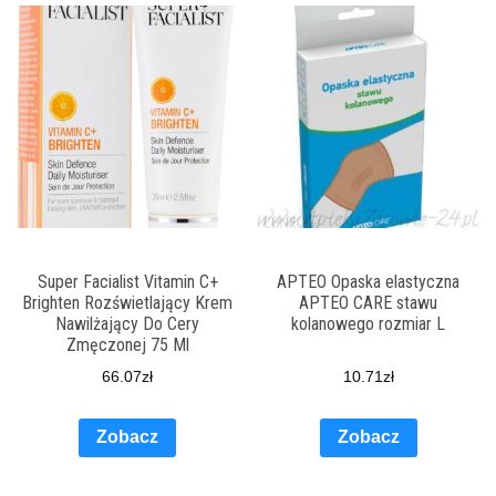
Super Facialist Vitamin C+
APTEO Opaska elastyczna
Brighten Rozświetlający Krem
APTEO CARE stawu
Nawilżający Do Cery
kolanowego rozmiar L
Zmęczonej 75 Ml
66.07
zł
10.71
zł
Zobacz
Zobacz