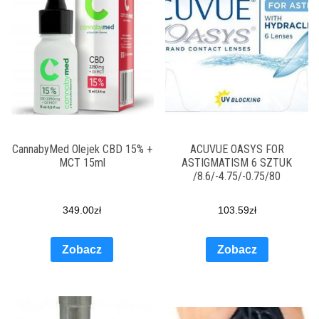
CannabyMed Olejek CBD 15% +
ACUVUE OASYS FOR
MCT 15ml
ASTIGMATISM 6 SZTUK
/8.6/-4.75/-0.75/80
349.00
zł
103.59
zł
Zobacz
Zobacz