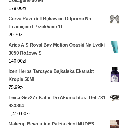
Collagène 50 Ml
179.00
zł
Cerva Razorbill Rękawice Odporne Na
Przecięcie I Przekłucie 11
20.70
zł
Aries A.S Royal Bay Motion Opaski Na Łydki
3050 Różowy S
140.00
zł
Izen Herbs Tarczyca Bajkalska Ekstrakt
Krople 50Ml
75.99
zł
Leica Gev277 Kabel Do Akumulatora Geb731
833864
1,450.00
zł
Makeup Revolution Paleta cieni NUDES