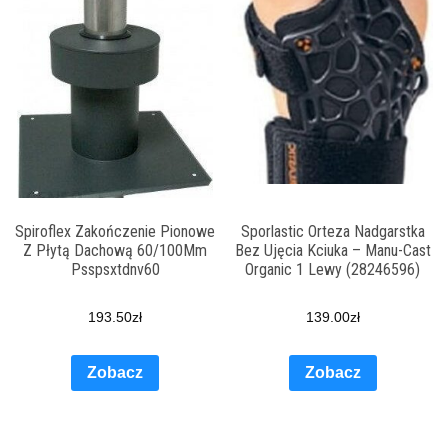
Spiroflex Zakończenie Pionowe
Sporlastic Orteza Nadgarstka
Z Płytą Dachową 60/100Mm
Bez Ujęcia Kciuka – Manu-Cast
Psspsxtdnv60
Organic 1 Lewy (28246596)
193.50
zł
139.00
zł
Zobacz
Zobacz