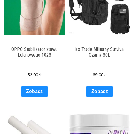
OPPO Stabilizator stawu
Iso Trade Militarny Survival
kolanowego 1023
Czarny 30L
52.90
zł
69.00
zł
Zobacz
Zobacz