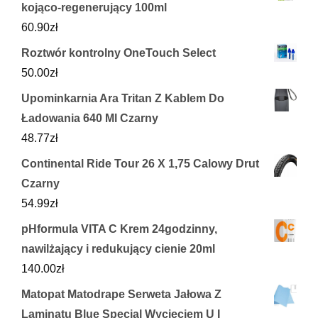
kojąco-regenerujący 100ml
60.90
zł
Roztwór kontrolny OneTouch Select
50.00
zł
Upominkarnia Ara Tritan Z Kablem Do
Ładowania 640 Ml Czarny
48.77
zł
Continental Ride Tour 26 X 1,75 Calowy Drut
Czarny
54.99
zł
pHformula VITA C Krem 24godzinny,
nawilżający i redukujący cienie 20ml
140.00
zł
Matopat Matodrape Serweta Jałowa Z
Laminatu Blue Special Wycięciem U I