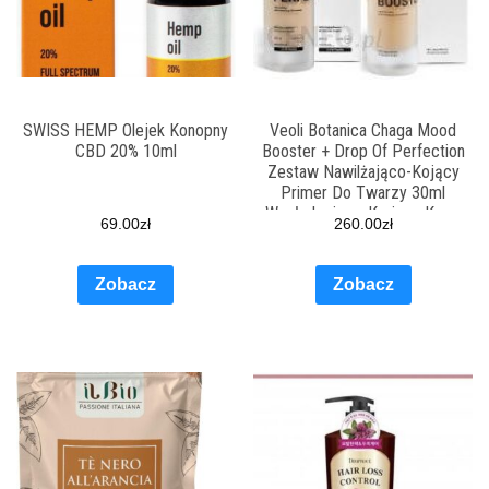
SWISS HEMP Olejek Konopny
Veoli Botanica Chaga Mood
CBD 20% 10ml
Booster + Drop Of Perfection
Zestaw Nawilżająco-Kojący
Primer Do Twarzy 30ml
Wygładzająco-Kryjący Krem
69.00
zł
260.00
zł
Bb O Lekkiej Formu
Zobacz
Zobacz