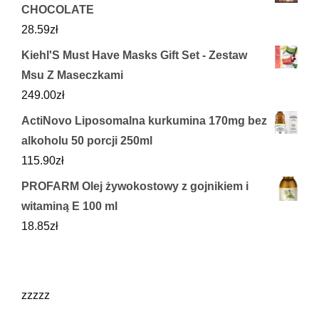
CHOCOLATE
28.59
zł
Kiehl'S Must Have Masks Gift Set - Zestaw
Msu Z Maseczkami
249.00
zł
ActiNovo Liposomalna kurkumina 170mg bez
alkoholu 50 porcji 250ml
115.90
zł
PROFARM Olej żywokostowy z gojnikiem i
witaminą E 100 ml
18.85
zł
zzzzz