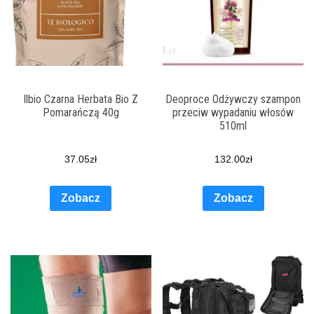
Ilbio Czarna Herbata Bio Z
Deoproce Odżywczy szampon
Pomarańczą 40g
przeciw wypadaniu włosów
510ml
37.05
zł
132.00
zł
Zobacz
Zobacz