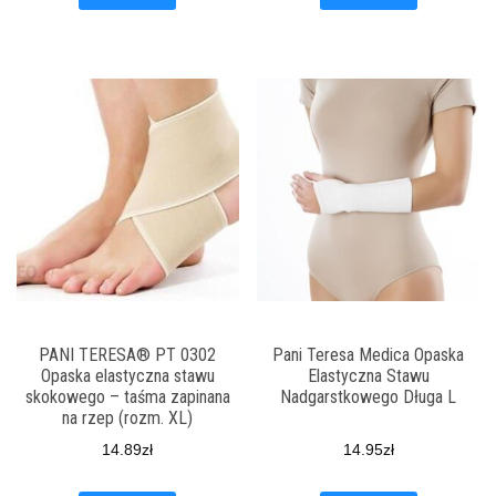
PANI TERESA® PT 0302
Pani Teresa Medica Opaska
Opaska elastyczna stawu
Elastyczna Stawu
skokowego – taśma zapinana
Nadgarstkowego Długa L
na rzep (rozm. XL)
14.89
zł
14.95
zł