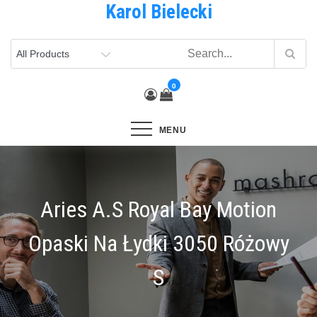
Karol Bielecki
Skip
to
content
0
MENU
Aries A.S Royal Bay Motion
Opaski Na Łydki 3050 Różowy
S