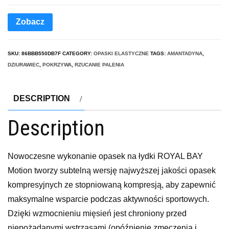
Zobacz
SKU:
86BBB550DB7F
CATEGORY:
OPASKI ELASTYCZNE
TAGS:
AMANTADYNA
,
DZIURAWIEC
,
POKRZYWA
,
RZUCANIE PALENIA
DESCRIPTION
Description
Nowoczesne wykonanie opasek na łydki ROYAL BAY
Motion tworzy subtelną wersję najwyższej jakości opasek
kompresyjnych ze stopniowaną kompresją, aby zapewnić
maksymalne wsparcie podczas aktywności sportowych.
Dzięki wzmocnieniu mięsień jest chroniony przed
niepożądanymi wstrząsami (opóźnienie zmęczenia i