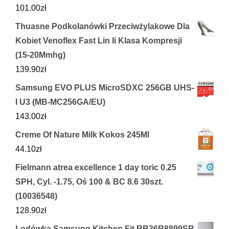
101.00
zł
Thuasne Podkolanówki Przeciwżylakowe Dla
Kobiet Venoflex Fast Lin Ii Klasa Kompresji
(15-20Mmhg)
139.90
zł
Samsung EVO PLUS MicroSDXC 256GB UHS-
I U3 (MB-MC256GA/EU)
143.00
zł
Creme Of Nature Milk Kokos 245Ml
44.10
zł
Fielmann atrea excellence 1 day toric 0.25
SPH, Cyl. -1.75, Oś 100 & BC 8.6 30szt.
(10036548)
128.90
zł
Lodówka Samsung Kitchen Fit RB36R8899SR