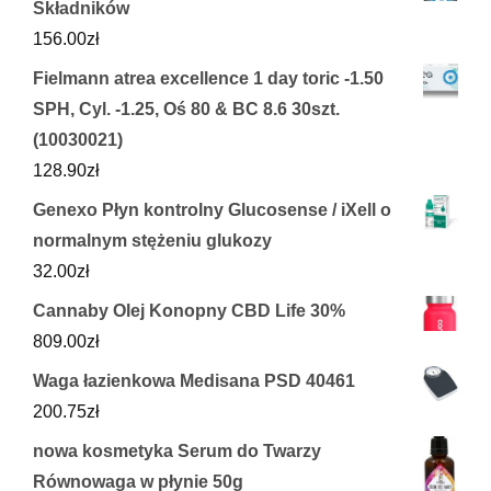
Składników
156.00
zł
Fielmann atrea excellence 1 day toric -1.50
SPH, Cyl. -1.25, Oś 80 & BC 8.6 30szt.
(10030021)
128.90
zł
Genexo Płyn kontrolny Glucosense / iXell o
normalnym stężeniu glukozy
32.00
zł
Cannaby Olej Konopny CBD Life 30%
809.00
zł
Waga łazienkowa Medisana PSD 40461
200.75
zł
nowa kosmetyka Serum do Twarzy
Równowaga w płynie 50g