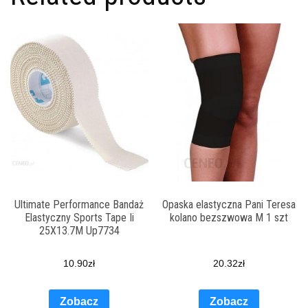
Ultimate Performance Bandaż
Opaska elastyczna Pani Teresa
Elastyczny Sports Tape Ii
kolano bezszwowa M 1 szt
25X13.7M Up7734
10.90
zł
20.32
zł
Zobacz
Zobacz