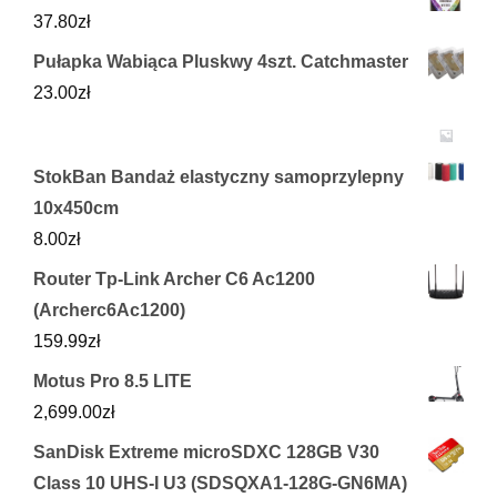
37.80
zł
Pułapka Wabiąca Pluskwy 4szt. Catchmaster
23.00
zł
StokBan Bandaż elastyczny samoprzylepny
10x450cm
8.00
zł
Router Tp-Link Archer C6 Ac1200
(Archerc6Ac1200)
159.99
zł
Motus Pro 8.5 LITE
2,699.00
zł
SanDisk Extreme microSDXC 128GB V30
Class 10 UHS-I U3 (SDSQXA1-128G-GN6MA)