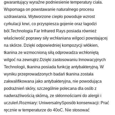
gwarantujący wyraźne podniesienie temperatury ciała.
Wspomaga on powstawanie naturalnego procesu
uzdrawiania. Wytworzone ciepło powoduje wzrost
cyrkulacji krwi, co przyspiesza gojenie oraz łagodzi
ból.Technologia Far Infrared Rays posiada również
właściwość poprawy siły wchłaniana wilgoci powstającej
na skórze. Dzięki odpowiedniej kompozycji włókien,
tkanina ze wzmocnioną siłą odprowadza wchłoniętą
wilgoć na zewnątrz.Dzięki zastosowaniu Innowacyjnych
Technologii, tkanina posiada funkcję antybakteryjną. W
wyniku przeprowadzonych badań tkanina została
zakwalifikowana jako antybakteryjna, nie powodująca
podrażnień skóry, szczególnie polecana dla osób z
nadwrażliwością skórną, ze skłonnościami do alergii i
uczuleń.Rozmiary: UniwersalnySposób konserwacji: Prać
ręcznie w temperaturze do 40oC. Nie stosować