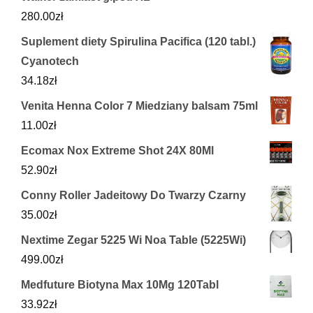
280.00
zł
Suplement diety Spirulina Pacifica (120 tabl.)
Cyanotech
34.18
zł
Venita Henna Color 7 Miedziany balsam 75ml
11.00
zł
Ecomax Nox Extreme Shot 24X 80Ml
52.90
zł
Conny Roller Jadeitowy Do Twarzy Czarny
35.00
zł
Nextime Zegar 5225 Wi Noa Table (5225Wi)
499.00
zł
Medfuture Biotyna Max 10Mg 120Tabl
33.92
zł