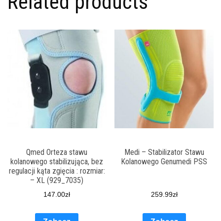
Related products
Qmed Orteza stawu
Medi – Stabilizator Stawu
kolanowego stabilizująca, bez
Kolanowego Genumedi PSS
regulacji kąta zgięcia : rozmiar:
– XL (929_7035)
147.00
zł
259.99
zł