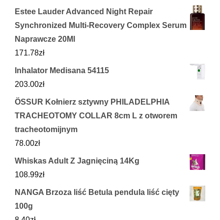
Estee Lauder Advanced Night Repair
Synchronized Multi-Recovery Complex Serum
Naprawcze 20Ml
171.78
zł
Inhalator Medisana 54115
203.00
zł
ÖSSUR Kołnierz sztywny PHILADELPHIA
TRACHEOTOMY COLLAR 8cm L z otworem
tracheotomijnym
78.00
zł
Whiskas Adult Z Jagnięciną 14Kg
108.99
zł
NANGA Brzoza liść Betula pendula liść cięty
100g
8.40
zł