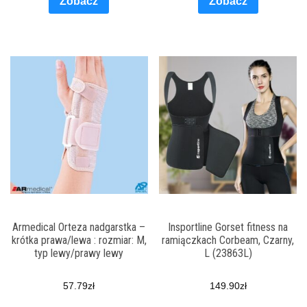
Zobacz
Zobacz
Armedical Orteza nadgarstka –
Insportline Gorset fitness na
krótka prawa/lewa : rozmiar: M,
ramiączkach Corbeam, Czarny,
typ lewy/prawy lewy
L (23863L)
57.79
zł
149.90
zł