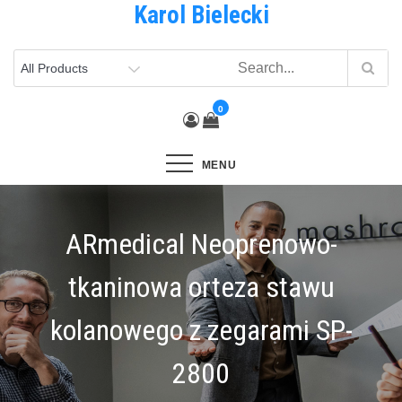
Karol Bielecki
Skip
to
content
0
MENU
ARmedical Neoprenowo-
tkaninowa orteza stawu
kolanowego z zegarami SP-
2800