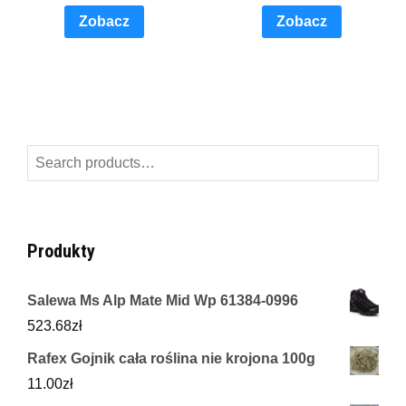
Zobacz
Zobacz
Search
for:
Produkty
Salewa Ms Alp Mate Mid Wp 61384-0996
523.68
zł
Rafex Gojnik cała roślina nie krojona 100g
11.00
zł