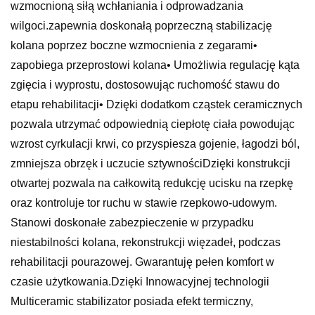
wzmocnioną siłą wchłaniania i odprowadzania
wilgoci.zapewnia doskonałą poprzeczną stabilizację
kolana poprzez boczne wzmocnienia z zegarami•
zapobiega przeprostowi kolana• Umożliwia regulację kąta
zgięcia i wyprostu, dostosowując ruchomość stawu do
etapu rehabilitacji• Dzięki dodatkom cząstek ceramicznych
pozwala utrzymać odpowiednią ciepłotę ciała powodując
wzrost cyrkulacji krwi, co przyspiesza gojenie, łagodzi ból,
zmniejsza obrzęk i uczucie sztywnościDzięki konstrukcji
otwartej pozwala na całkowitą redukcję ucisku na rzepkę
oraz kontroluje tor ruchu w stawie rzepkowo-udowym.
Stanowi doskonałe zabezpieczenie w przypadku
niestabilności kolana, rekonstrukcji więzadeł, podczas
rehabilitacji pourazowej. Gwarantuję pełen komfort w
czasie użytkowania.Dzięki Innowacyjnej technologii
Multiceramic stabilizator posiada efekt termiczny,