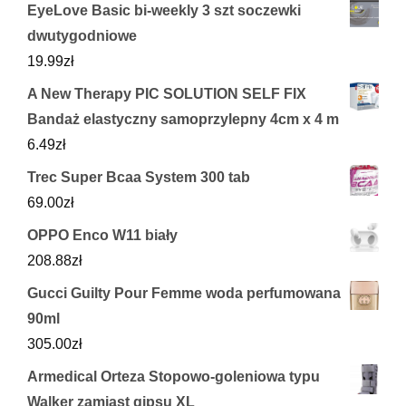
EyeLove Basic bi-weekly 3 szt soczewki
dwutygodniowe
19.99
zł
A New Therapy PIC SOLUTION SELF FIX
Bandaż elastyczny samoprzylepny 4cm x 4 m
6.49
zł
Trec Super Bcaa System 300 tab
69.00
zł
OPPO Enco W11 biały
208.88
zł
Gucci Guilty Pour Femme woda perfumowana
90ml
305.00
zł
Armedical Orteza Stopowo-goleniowa typu
Walker zamiast gipsu XL