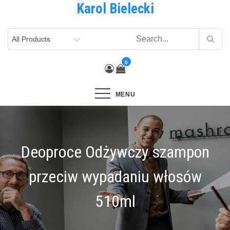
Karol Bielecki
Skip
to
content
0
MENU
Deoproce Odżywczy szampon
przeciw wypadaniu włosów
510ml