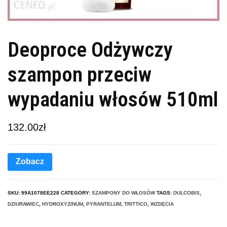
Deoproce Odżywczy
szampon przeciw
wypadaniu włosów 510ml
132.00
zł
Zobacz
SKU:
99A1078EE228
CATEGORY:
SZAMPONY DO WŁOSÓW
TAGS:
DULCOBIS
,
DZIURAWIEC
,
HYDROXYZINUM
,
PYRANTELUM
,
TRITTICO
,
WZDĘCIA