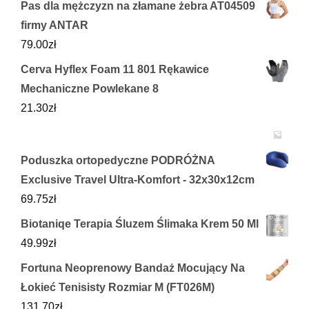
Pas dla mężczyzn na złamane żebra AT04509
firmy ANTAR
79.00
zł
Cerva Hyflex Foam 11 801 Rękawice
Mechaniczne Powlekane 8
21.30
zł
Poduszka ortopedyczne PODRÓŻNA
Exclusive Travel Ultra-Komfort - 32x30x12cm
69.75
zł
Biotaniqe Terapia Śluzem Ślimaka Krem 50 Ml
49.99
zł
Fortuna Neoprenowy Bandaż Mocujący Na
Łokieć Tenisisty Rozmiar M (FT026M)
131.70
zł