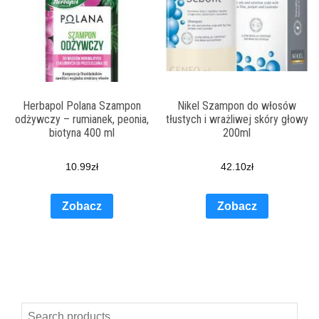
Herbapol Polana Szampon
Nikel Szampon do włosów
odżywczy – rumianek, peonia,
tłustych i wrażliwej skóry głowy
biotyna 400 ml
200ml
10.99
zł
42.10
zł
Zobacz
Zobacz
Search