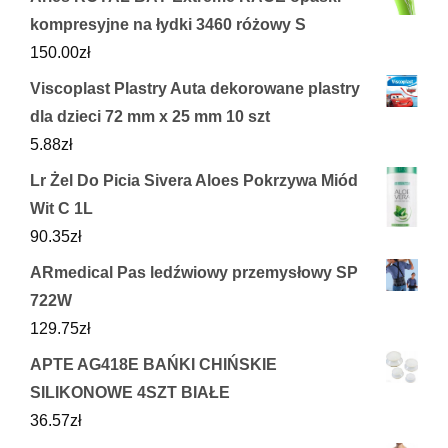
kompresyjne na łydki 3460 różowy S
150.00
zł
Viscoplast Plastry Auta dekorowane plastry
dla dzieci 72 mm x 25 mm 10 szt
5.88
zł
Lr Żel Do Picia Sivera Aloes Pokrzywa Miód
Wit C 1L
90.35
zł
ARmedical Pas ledźwiowy przemysłowy SP
722W
129.75
zł
APTE AG418E BAŃKI CHIŃSKIE
SILIKONOWE 4SZT BIAŁE
36.57
zł