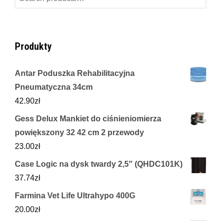
for:
Produkty
Antar Poduszka Rehabilitacyjna
Pneumatyczna 34cm
42.90
zł
Gess Delux Mankiet do ciśnieniomierza
powiększony 32 42 cm 2 przewody
23.00
zł
Case Logic na dysk twardy 2,5" (QHDC101K)
37.74
zł
Farmina Vet Life Ultrahypo 400G
20.00
zł