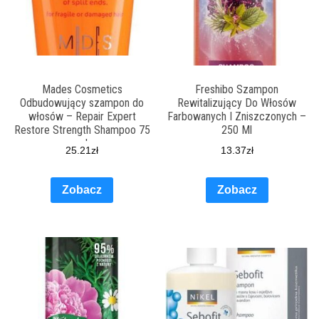
Mades Cosmetics
Freshibo Szampon
Odbudowujący szampon do
Rewitalizujący Do Włosów
włosów – Repair Expert
Farbowanych I Zniszczonych –
Restore Strength Shampoo 75
250 Ml
ml
25.21
zł
13.37
zł
Zobacz
Zobacz