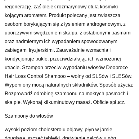
regenerację, zaś olejek rozmarynowy otula kosmyki
kojącym aromatem. Produkt polecany jest zwłaszcza
osobom borykającym się z łysieniem androgenowym, z
uporczywym swędzeniem skalpu, z osłabionymi pasmami
oraz nadmiernym ich wypadaniem spowodowanym
zabiegami fryzjerskimi. Zauważalnie wzmacnia i
kondycjonuje pukle, przeciwdziałając ich wzmożonej
utracie. Szampon przeciw wypadaniu włosów Deoproce
Hair Loss Control Shampoo – wolny od SLSów i SLESów.
Wypełniony mocą naturalnych składników. Sposób użycia:
Rozprowadź odrobinę szamponu na mokrych pasmach i
skalpie. Wykonaj kilkuminutowy masaż. Obficie spłucz.
Szampony do włosów
wysoki poziom cholesterolu objawy, płyn w jamie
douglasa, szczeć tabletki, drętwienie palców u nóg,