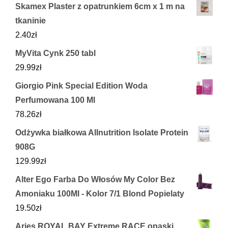
Skamex Plaster z opatrunkiem 6cm x 1 m na
tkaninie
2.40
zł
MyVita Cynk 250 tabl
29.99
zł
Giorgio Pink Special Edition Woda
Perfumowana 100 Ml
78.26
zł
Odżywka białkowa Allnutrition Isolate Protein
908G
129.99
zł
Alter Ego Farba Do Włosów My Color Bez
Amoniaku 100Ml - Kolor 7/1 Blond Popielaty
19.50
zł
Aries ROYAL BAY Extreme RACE opaski