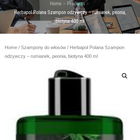
Home
Products
Herbapol Polana Szampon odżywczy – rumianek, peonia,
biotyna 400 ml
Home
/
Szampony do włosów
/ Herbapol Polana Szampon
odżywczy – rumianek, peonia, biotyna 400 ml