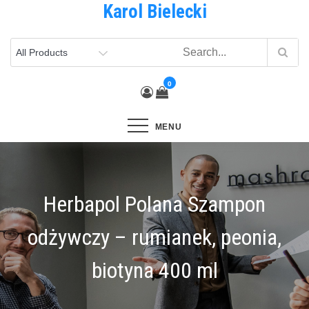
Karol Bielecki
Skip
to
content
0
MENU
Herbapol Polana Szampon
odżywczy – rumianek, peonia,
biotyna 400 ml