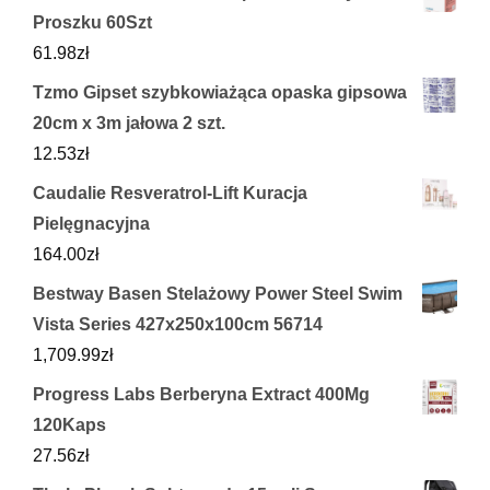
Proszku 60Szt
61.98
zł
Tzmo Gipset szybkowiażąca opaska gipsowa
20cm x 3m jałowa 2 szt.
12.53
zł
Caudalie Resveratrol-Lift Kuracja
Pielęgnacyjna
164.00
zł
Bestway Basen Stelażowy Power Steel Swim
Vista Series 427x250x100cm 56714
1,709.99
zł
Progress Labs Berberyna Extract 400Mg
120Kaps
27.56
zł