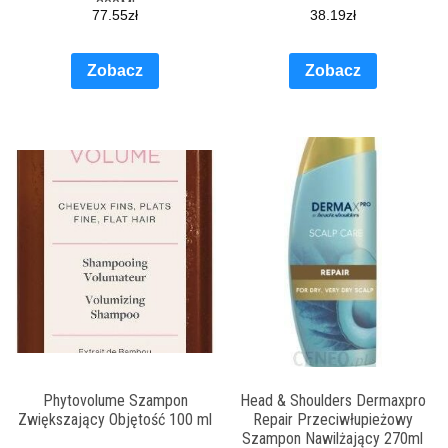
300Ml
77.55
zł
38.19
zł
Zobacz
Zobacz
Phytovolume Szampon
Head & Shoulders Dermaxpro
Zwiększający Objętość 100 ml
Repair Przeciwłupieżowy
Szampon Nawilżający 270ml