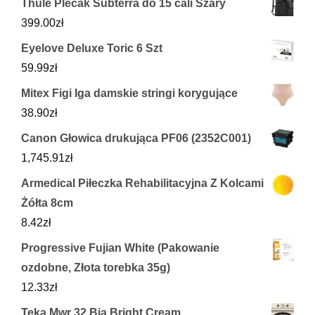
Thule Plecak Subterra do 15 cali Szary
399.00
zł
Eyelove Deluxe Toric 6 Szt
59.99
zł
Mitex Figi Iga damskie stringi korygujące
38.90
zł
Canon Głowica drukująca PF06 (2352C001)
1,745.91
zł
Armedical Piłeczka Rehabilitacyjna Z Kolcami
Żółta 8cm
8.42
zł
Progressive Fujian White (Pakowanie
ozdobne, Złota torebka 35g)
12.33
zł
Teka Mwr 32 Bia Bright Cream