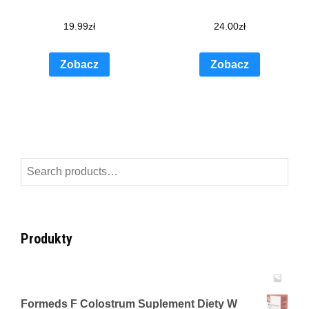
19.99
zł
24.00
zł
Zobacz
Zobacz
Search
for:
Produkty
Formeds F Colostrum Suplement Diety W