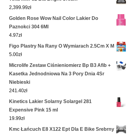
2,399.99
zł
Golden Rose Wow Nail Color Lakier Do
Paznokci 304 6Ml
4.97
zł
Figo Plastry Na Rany O Wymiarach 2.5Cm X M
5.00
zł
Microlife Zestaw Ciśnieniomierz Bp B3 Afib +
Kasetka Jednodniowa Na 3 Pory Dnia 4Sr
Niebieski
241.40
zł
Kinetics Lakier Solarny Solargel 281
Expensive Pink 15 ml
19.99
zł
Kmc Łańcuch E8 X122 Ept Dla E Bike Srebrny