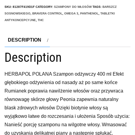
SKU:
81287F419D1F
CATEGORY:
SZAMPONY DO WŁOSÓW
TAGS:
BARSZCZ
SOSNOWSKIEGO
,
BRAVERA CONTROL
,
OMEGA 3
,
PANTHENOL
,
TABLETKI
ANTYKONCEPCYJNE
,
THC
DESCRIPTION
Description
HERBAPOL POLANA Szampon odżywczy 400 ml Efekt
głębokiego odżywienia od nasady aż po same końce
Rumianek poprawia nawilżenie włosów oraz przywraca
równowagę skórze głowy Peonia zapewnia naturalny
blask zdrowych włosów Dzięki biotynie włosy są
wyjątkowo łatwe do rozczesania i ułożenia Sposób użycia:
Nanieść porcję szamponu na wilgotne włosy. Wmasować
do uzyskania delikatnej piany a następnie spłukać.