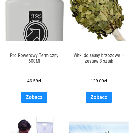
Pro Rowerowy Termiczny
Witki do sauny brzozowe –
600Ml
zestaw 3 sztuk
46.59
zł
129.00
zł
Zobacz
Zobacz