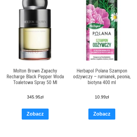
Molton Brown Zapachy
Herbapol Polana Szampon
Recharge Black Pepper Woda
odżywczy – rumianek, peonia,
Toaletowa Spray 50 Ml
biotyna 400 ml
345.95
zł
10.99
zł
Zobacz
Zobacz