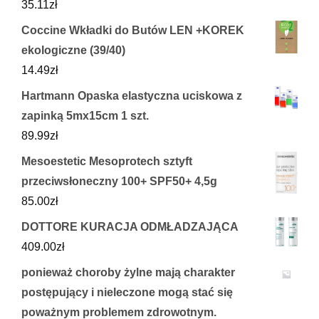
35.11
zł
Coccine Wkładki do Butów LEN +KOREK
ekologiczne (39/40)
14.49
zł
Hartmann Opaska elastyczna uciskowa z
zapinką 5mx15cm 1 szt.
89.99
zł
Mesoestetic Mesoprotech sztyft
przeciwsłoneczny 100+ SPF50+ 4,5g
85.00
zł
DOTTORE KURACJA ODMŁADZAJĄCA
409.00
zł
ponieważ choroby żylne mają charakter
postępujący i nieleczone mogą stać się
poważnym problemem zdrowotnym.