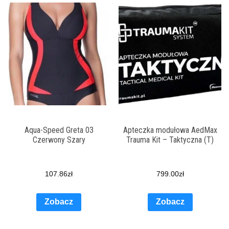
Aqua-Speed Greta 03
Apteczka modułowa AedMax
Czerwony Szary
Trauma Kit – Taktyczna (T)
107.86
zł
799.00
zł
Zobacz
Zobacz