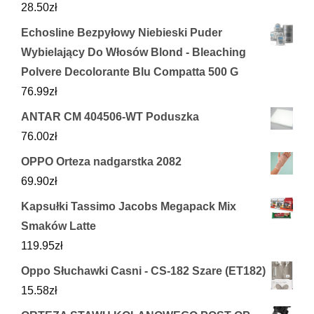
28.50
zł
Echosline Bezpyłowy Niebieski Puder
Wybielający Do Włosów Blond - Bleaching
Polvere Decolorante Blu Compatta 500 G
76.99
zł
ANTAR CM 404506-WT Poduszka
76.00
zł
OPPO Orteza nadgarstka 2082
69.90
zł
Kapsułki Tassimo Jacobs Megapack Mix
Smaków Latte
119.95
zł
Oppo Słuchawki Casni - CS-182 Szare (ET182)
15.58
zł