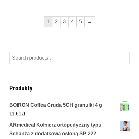
1
2
3
4
5
→
Search
for:
Produkty
BOIRON Coffea Cruda 5CH granulki 4 g
11.61
zł
ARmedical Kołnierz ortopedyczny typu
Schanza z dodatkową osłoną SP-222