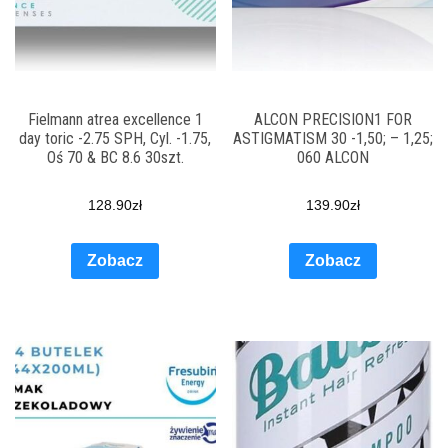
Fielmann atrea excellence 1
ALCON PRECISION1 FOR
day toric -2.75 SPH, Cyl. -1.75,
ASTIGMATISM 30 -1,50; – 1,25;
Oś 70 & BC 8.6 30szt.
060 ALCON
128.90
zł
139.90
zł
Zobacz
Zobacz