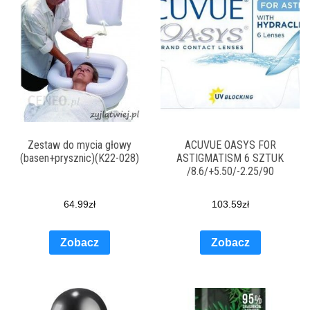
Zestaw do mycia głowy
ACUVUE OASYS FOR
(basen+prysznic)(K22-028)
ASTIGMATISM 6 SZTUK
/8.6/+5.50/-2.25/90
64.99
zł
103.59
zł
Zobacz
Zobacz