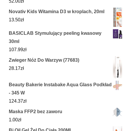
52.00
zł
Novativ Kids Witamina D3 w kroplach, 20ml
13.50
zł
BASICLAB Stymulujący peeling kwasowy
30ml
107.99
zł
Zwieger Nóż Do Warzyw (77683)
28.17
zł
Beauty Bakerie Instabake Aqua Glass Podkład
- 345 W
124.37
zł
Maska FFP2 bez zaworu
1.00
zł
Bi Oil Gel Żel Do Ciała 200Ml