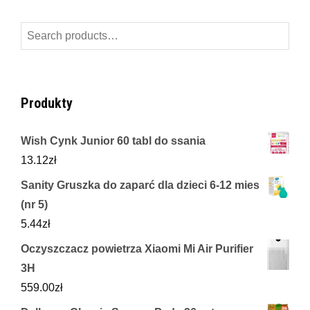
Search
for:
Produkty
Wish Cynk Junior 60 tabl do ssania
13.12
zł
Sanity Gruszka do zaparć dla dzieci 6-12 mies
(nr 5)
5.44
zł
Oczyszczacz powietrza Xiaomi Mi Air Purifier
3H
559.00
zł