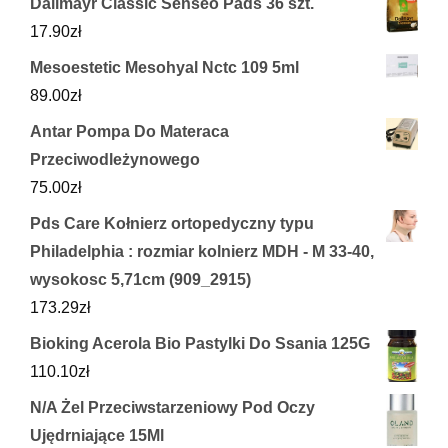
Dallmayr Classic Senseo Pads 36 szt.
17.90
zł
Mesoestetic Mesohyal Nctc 109 5ml
89.00
zł
Antar Pompa Do Materaca
Przeciwodleżynowego
75.00
zł
Pds Care Kołnierz ortopedyczny typu
Philadelphia : rozmiar kolnierz MDH - M 33-40,
wysokosc 5,71cm (909_2915)
173.29
zł
Bioking Acerola Bio Pastylki Do Ssania 125G
110.10
zł
N/A Żel Przeciwstarzeniowy Pod Oczy
Ujędrniające 15Ml