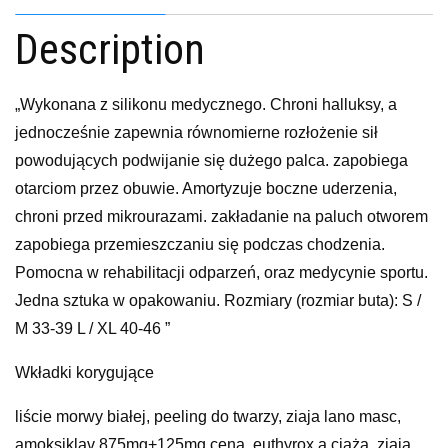
Description
„Wykonana z silikonu medycznego. Chroni halluksy, a
jednocześnie zapewnia równomierne rozłożenie sił
powodujących podwijanie się dużego palca. zapobiega
otarciom przez obuwie. Amortyzuje boczne uderzenia,
chroni przed mikrourazami. zakładanie na paluch otworem
zapobiega przemieszczaniu się podczas chodzenia.
Pomocna w rehabilitacji odparzeń, oraz medycynie sportu.
Jedna sztuka w opakowaniu. Rozmiary (rozmiar buta): S /
M 33-39 L / XL 40-46 ”
Wkładki korygujące
liście morwy białej, peeling do twarzy, ziaja lano masc,
amoksiklav 875mg+125mg cena, euthyrox a ciąża, ziaja