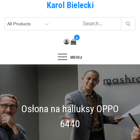
Karol Bielecki
Skip
to
content
0
MENU
Osłona na halluksy OPPO
6440