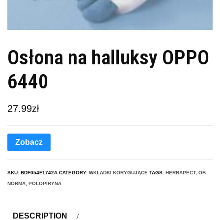
Osłona na halluksy OPPO
6440
27.99
zł
Zobacz
SKU:
BDF054F1742A
CATEGORY:
WKŁADKI KORYGUJĄCE
TAGS:
HERBAPECT
,
OB
NORMA
,
POLOPIRYNA
DESCRIPTION