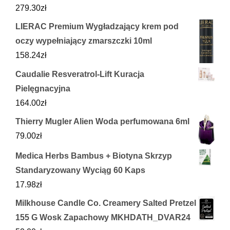
279.30
zł
LIERAC Premium Wygładzający krem pod
oczy wypełniający zmarszczki 10ml
158.24
zł
Caudalie Resveratrol-Lift Kuracja
Pielęgnacyjna
164.00
zł
Thierry Mugler Alien Woda perfumowana 6ml
79.00
zł
Medica Herbs Bambus + Biotyna Skrzyp
Standaryzowany Wyciąg 60 Kaps
17.98
zł
Milkhouse Candle Co. Creamery Salted Pretzel
155 G Wosk Zapachowy MKHDATH_DVAR24