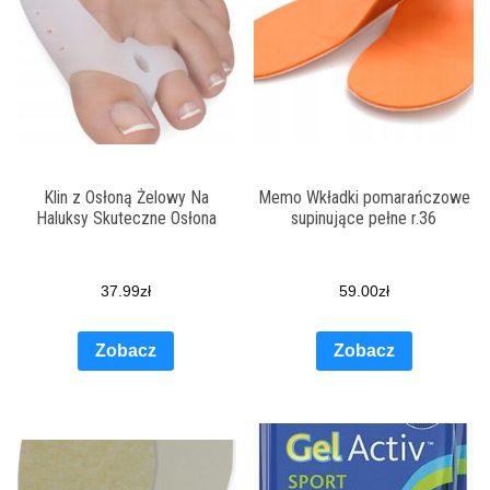
Klin z Osłoną Żelowy Na
Memo Wkładki pomarańczowe
Haluksy Skuteczne Osłona
supinujące pełne r.36
37.99
zł
59.00
zł
Zobacz
Zobacz