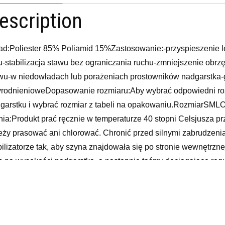
escription
ad:Poliester 85% Poliamid 15%Zastosowanie:-przyspieszenie l
u-stabilizacja stawu bez ograniczania ruchu-zmniejszenie obr
wu-w niedowładach lub porażeniach prostowników nadgarstka
rodnienioweDopasowanie rozmiaru:Aby wybrać odpowiedni roz
garstku i wybrać rozmiar z tabeli na opakowaniu.RozmiarSML
nia:Produkt prać ręcznie w temperaturze 40 stopni Celsjusza pr
eży prasować ani chlorować. Chronić przed silnymi zabrudzeni
bilizatorze tak, aby szyna znajdowała się po stronie wewnętrzne
p na wysokości nadgarstka, a następnie taśmy dociągające re
pów.Uwagi:- Przed zastosowaniem należy skonsultować się 
06699004846BLOZ_07 9037675
bilizatory i usztywniacze