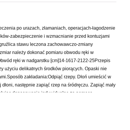
eczenia po urazach, złamaniach, operacjach-łagodzenie
zęków-zabezpieczenie i wzmacnianie przed kontuzjami
-gruźlica stawu leczona zachowawczo-zmiany
miar należy dokonać pomiaru obwodu ręki w
Obwód ręki w nadgarstku [cm]14-1617-2122-25Przepis
zy użyciu delikatnych środków piorących. Opaski nie
ami.Sposób zakładania:Odpiąć rzepy. Dłoń umieścić w
j dłoni, następnie zapiąć rzep na śródręczu. Zapiąć mały
gulując dopasowanie indywidualne za pomocą
z lekarzemPKWIU 32.50.22.0RodzajEAN