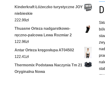
D
Kinderkraft Łóżeczko turystyczne JOY
niebieskie
222.99
zł
Skł
Thuasne Orteza nadgarstkowo-
ból
ręczno-palcowa Lewa Rozmiar 2
sta
122.96
zł
zwy
nad
Antar Orteza kręgosłupa AT04502
pra
122.41
zł
nal
Thermomix Podstawa Naczynia Tm 21
sta
Oryginalna Nowa
rze
69.90
zł
rze
Naluconcept Pokrowiec Na Materac
59
Rehabilitacyjny Trzyczęściowy
Sta
180X60X5Cm