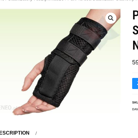
P
S
N
5
SK
DA
ESCRIPTION