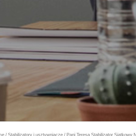
me
/
Stabilizatory i usztywniacze
/ Pani Teresa Stabilizator Siatkowy