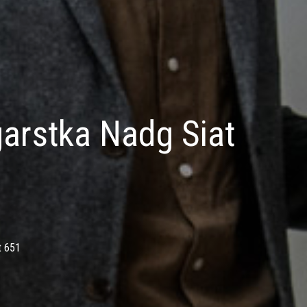
garstka Nadg Siat
t 651