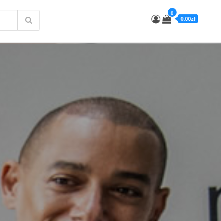
0
0.00zł