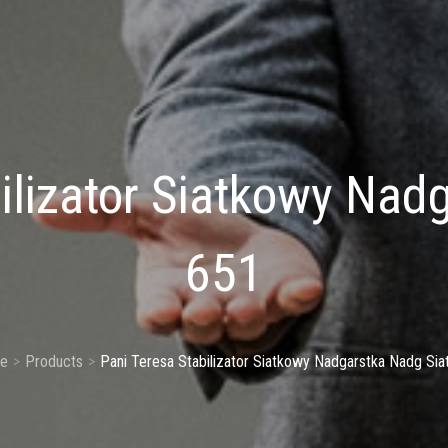
ilizator Siatkowy Nad
651
e
Products
Pani Teresa Stabilizator Siatkowy Nadgarstka Nadg Sia