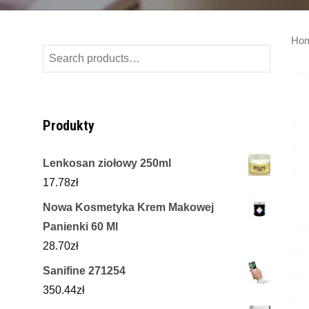
Ho
Search
for:
Produkty
Lenkosan ziołowy 250ml
17.78
zł
Nowa Kosmetyka Krem Makowej
Panienki 60 Ml
28.70
zł
Sanifine 271254
350.44
zł