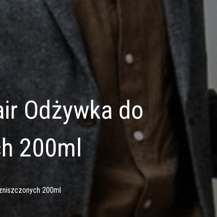
air Odżywka do
ch 200ml
 zniszczonych 200ml