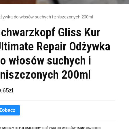
Odżywka do włosów suchych i zniszczonych 200ml
chwarzkopf Gliss Kur
ltimate Repair Odżywka
o włosów suchych i
niszczonych 200ml
0.65
zł
Zobacz
U:
590D571DE11D
CATEGORY:
ODŻYWKI DO WŁOSÓW
TAGS:
CAVINTON
,