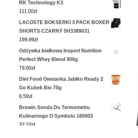
RK Technology K3
111.00
zł
LACOSTE BOKSERKI 3 PACK BOXER
SHORTS CZARNY 5H3389031
199.99
zł
Odżywka białkowa Insport Nutrition
Perfect Whey Blend 900g
79.00
zł
Diet Food Owsianka Jabłko Ready 2
Go Kubek Bio 70g
6.59
zł
Browin Sonda Do Termometru
Kulinarnego O Symbolu 185903
32.10
zł
PHILIPS Sonicare DiamondClean 8