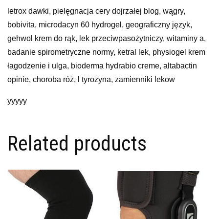
letrox dawki, pielęgnacja cery dojrzałej blog, wągry,
bobivita, microdacyn 60 hydrogel, geograficzny język,
gehwol krem do rąk, lek przeciwpasożytniczy, witaminy a,
badanie spirometryczne normy, ketral lek, physiogel krem
łagodzenie i ulga, bioderma hydrabio creme, altabactin
opinie, choroba róż, l tyrozyna, zamienniki lekow
yyyyy
Related products