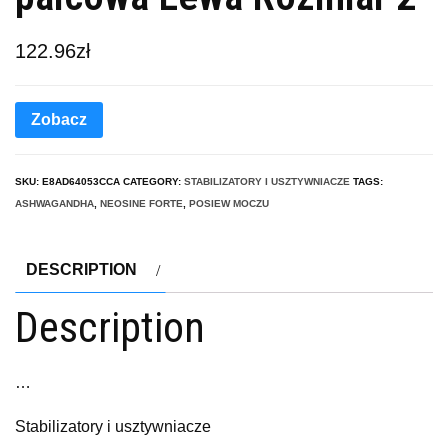
122.96
zł
Zobacz
SKU:
E8AD64053CCA
CATEGORY:
STABILIZATORY I USZTYWNIACZE
TAGS:
ASHWAGANDHA
,
NEOSINE FORTE
,
POSIEW MOCZU
DESCRIPTION
Description
…
Stabilizatory i usztywniacze