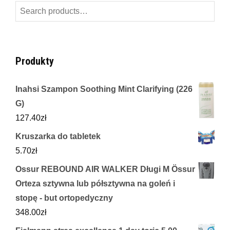
Search
for:
Produkty
Inahsi Szampon Soothing Mint Clarifying (226
G)
127.40
zł
Kruszarka do tabletek
5.70
zł
Ossur REBOUND AIR WALKER Długi M Össur
Orteza sztywna lub półsztywna na goleń i
stopę - but ortopedyczny
348.00
zł