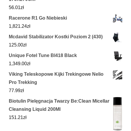
56.01
zł
Racerone R1 Go Niebieski
1,821.24
zł
Mcdavid Stabilizator Kostki Poziom 2 (430)
125.00
zł
Unique Fotel Tune Bl418 Black
1,349.00
zł
Viking Teleskopowe Kijki Trekingowe Nelio
Pro Trekking
77.99
zł
Biotulin Pielęgnacja Twarzy Be:Clean Micellar
Cleansing Liquid 200Ml
151.21
zł