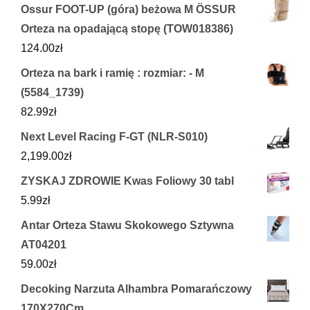
Ossur FOOT-UP (góra) beżowa M ÖSSUR
Orteza na opadającą stopę (TOW018386)
124.00
zł
Orteza na bark i ramię : rozmiar: - M
(5584_1739)
82.99
zł
Next Level Racing F-GT (NLR-S010)
2,199.00
zł
ZYSKAJ ZDROWIE Kwas Foliowy 30 tabl
5.99
zł
Antar Orteza Stawu Skokowego Sztywna
AT04201
59.00
zł
Decoking Narzuta Alhambra Pomarańczowy
170X270Cm