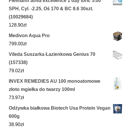
Fielmann atrea excellence 1 day toric 5.00
SPH, Cyl. -2.25, Oś 170 & BC 8.6 30szt.
(10029684)
128.90
zł
Medivon Aqua Pro
799.00
zł
Vileda Suszarka Łazienkowa Genius 70
(157338)
79.02
zł
INVEX REMEDIES AU 100 monoatomowe
złoto mgiełka do twarzy 100ml
73.97
zł
Odżywka białkowa Biotech Usa Protein Vegan
600g
38.90
zł