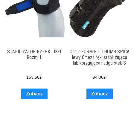
STABILIZATOR RZEPKI JK-1
Ossur FORM FIT THUMB SPICA
Rozm. L
lewy Orteza ręki stabilizująca
lub korygująca nadgarstek S
153.50
zł
94.00
zł
Zobacz
Zobacz