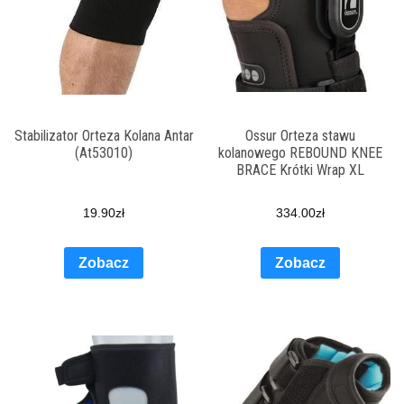
Stabilizator Orteza Kolana Antar
Ossur Orteza stawu
(At53010)
kolanowego REBOUND KNEE
BRACE Krótki Wrap XL
19.90
zł
334.00
zł
Zobacz
Zobacz