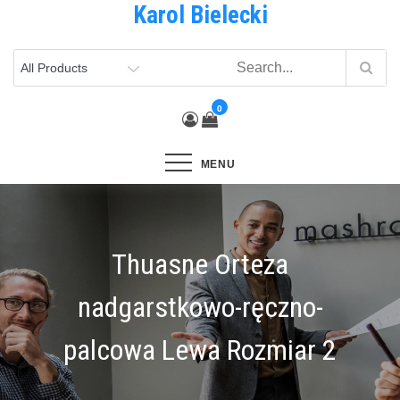
Karol Bielecki
Skip
to
content
0
MENU
Thuasne Orteza
nadgarstkowo-ręczno-
palcowa Lewa Rozmiar 2