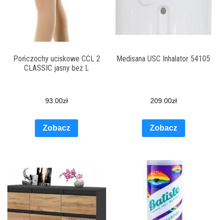
Pończochy uciskowe CCL 2
Medisana USC Inhalator 54105
CLASSIC jasny beż L
93.00
zł
209.00
zł
Zobacz
Zobacz