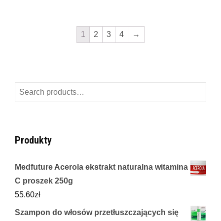
1
2
3
4
→
Search
for:
Produkty
Medfuture Acerola ekstrakt naturalna witamina
C proszek 250g
55.60
zł
Szampon do włosów przetłuszczających się