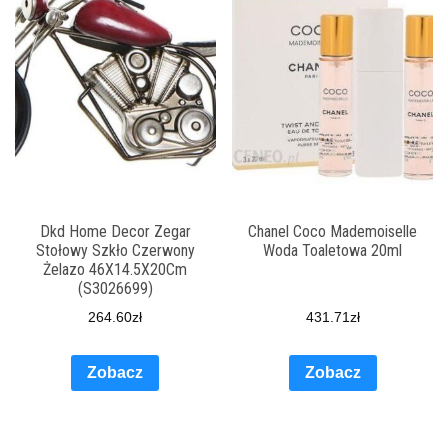
Dkd Home Decor Zegar
Chanel Coco Mademoiselle
Stołowy Szkło Czerwony
Woda Toaletowa 20ml
Żelazo 46X14.5X20Cm
(S3026699)
264.60
zł
431.71
zł
Zobacz
Zobacz