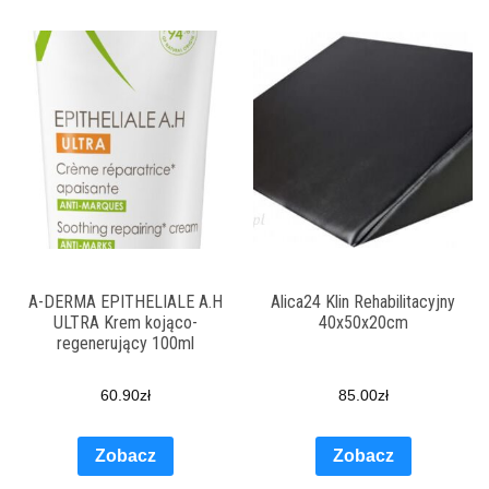
A-DERMA EPITHELIALE A.H
Alica24 Klin Rehabilitacyjny
ULTRA Krem kojąco-
40x50x20cm
regenerujący 100ml
60.90
zł
85.00
zł
Zobacz
Zobacz