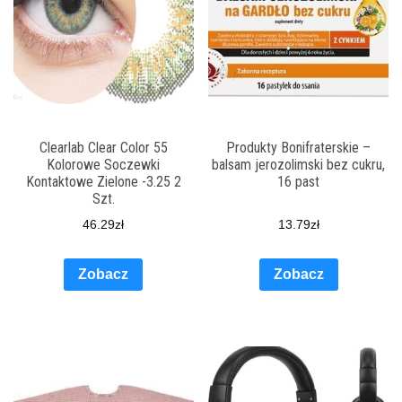
Clearlab Clear Color 55
Produkty Bonifraterskie –
Kolorowe Soczewki
balsam jerozolimski bez cukru,
Kontaktowe Zielone -3.25 2
16 past
Szt.
46.29
zł
13.79
zł
Zobacz
Zobacz