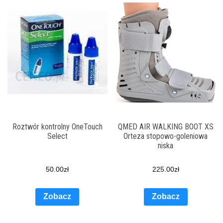
Roztwór kontrolny OneTouch
QMED AIR WALKING BOOT XS
Select
Orteza stopowo-goleniowa
niska
50.00
zł
225.00
zł
Zobacz
Zobacz