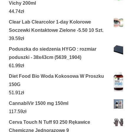
Vichy 200ml
44.74
zł
Clear Lab Clearcolor 1-day Kolorowe
Soczewki Kontaktowe Zielone -5.50 10 Szt.
39.59
zł
Poduszka do siedzenia HYGO : rozmiar
poduszki - 38x43cm (5639_1904)
61.99
zł
Diet Food Bio Woda Kokosowa W Proszku
150G
51.91
zł
CannabiVir 1500 mg 150ml
117.59
zł
Cerva Touch N Tuff 93 250 Rękawice
Chemiczne Jednorazowe 9