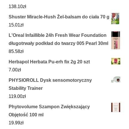
138.10
zł
Shuster Miracle-Hush Żel-balsam do ciała 70 g
15.01
zł
L'Oreal Infaillible 24h Fresh Wear Foundation
długotrwały podkład do twarzy 005 Pearl 30ml
85.58
zł
Herbapol Herbata Pu-erh fix 2g 20 szt
7.00
zł
PHYSIOROLL Dysk sensomotoryczny
Stability Trainer
119.00
zł
Phytovolume Szampon Zwiększający
Objętość 100 ml
19.99
zł