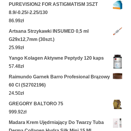
PUREVISION2 FOR ASTIGMATISM 3SZT
8.9/-0.25/-2.25/130
86.99
zł
Artsana Strzykawki INSUMED 0,5 ml
G29x12,7mm (30szt.)
25.99
zł
Yango Kolagen Aktywne Peptydy 120 kaps
57.48
zł
Raimundo Garnek Barro Profesional Brązowy
60 Cl (S2702196)
24.50
zł
GREGORY BALTORO 75
999.92
zł
Madara Krem Ujędrniający Do Twarzy Tuba
Derma Collagen Hydra Silk Mini 15 Ml