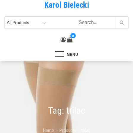
Karol Bielecki
Skip
to
content
0
MENU
Tag:
trilac
Home
Products
trilac